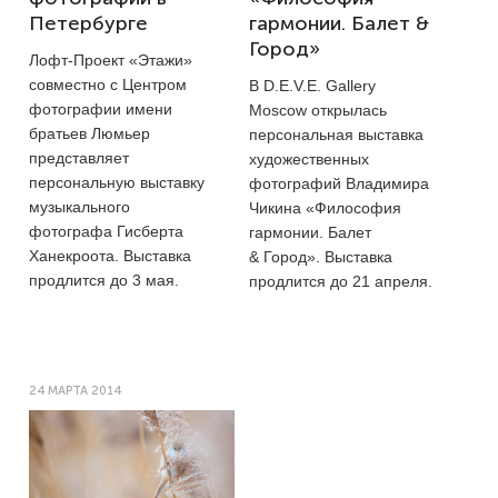
Петербурге
гармонии. Балет &
Город»
Лофт-Проект «Этажи»
совместно с Центром
В D.E.V.E. Gallery
фотографии имени
Moscow открылась
братьев Люмьер
персональная выставка
представляет
художественных
персональную выставку
фотографий Владимира
музыкального
Чикина «Философия
фотографа Гисберта
гармонии. Балет
Ханекроота. Выставка
& Город». Выставка
продлится до 3 мая.
продлится до 21 апреля.
24 МАРТА 2014