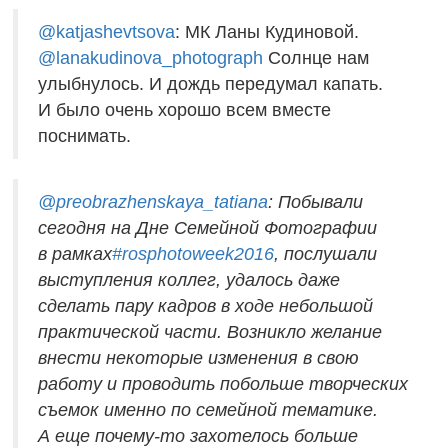
@
katjashevtsova
: МК Ланы Кудиновой.
@lanakudinova_
photograph
Солнце нам
улыбнулось. И дождь передумал капать.
И было очень хорошо всем вместе
поснимать.
@
preobrazhenskaya_tatiana
: Побывали
сегодня на Дне Семейной Фотографии
в рамках
#rosphotoweek2016
, послушали
выступления коллег, удалось даже
сделать пару кадров в ходе небольшой
практической части. Возникло желание
внести некоторые изменения в свою
работу и проводить побольше творческих
съемок именно по семейной тематике.
А еще почему-то захотелось больше