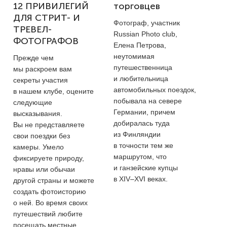
12 ПРИВИЛЕГИЙ
торговцев
ДЛЯ СТРИТ- И
Фотограф, участник
ТРЕВЕЛ-
Russian Photo club,
ФОТОГРАФОВ
Елена Петрова,
неутомимая
Прежде чем
путешественница
мы раскроем вам
и любительница
секреты участия
автомобильных поездок,
в нашем клубе, оцените
побывала на севере
следующие
Германии, причем
высказывания.
добиралась туда
Вы не представляете
из Финляндии
свои поездки без
в точности тем же
камеры. Умело
маршрутом, что
фиксируете природу,
и ганзейские купцы
нравы или обычаи
в
XIV–XVI веках.
другой страны и можете
создать фотоисторию
о ней. Во время своих
путешествий любите
посещать местные