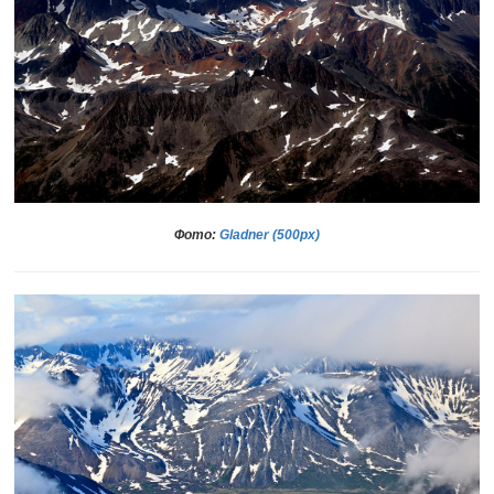
Фото:
Gladner (500рх)