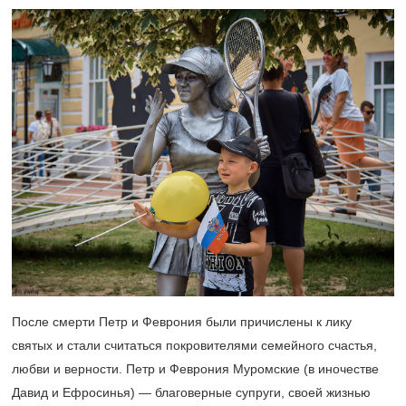
После смерти Петр и Феврония были причислены к лику
святых и стали считаться покровителями семейного счастья,
любви и верности. Петр и Феврония Муромские (в иночестве
Давид и Ефросинья) — благоверные супруги, своей жизнью