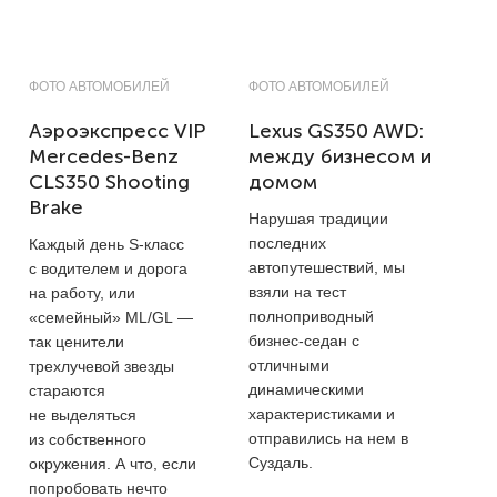
ФОТО АВТОМОБИЛЕЙ
ФОТО АВТОМОБИЛЕЙ
Аэроэкспресс VIP
Lexus GS350 AWD:
Mercedes-Benz
между бизнесом и
CLS350 Shooting
домом
Brake
Нарушая традиции
последних
Каждый день S-класс
автопутешествий, мы
с водителем и дорога
взяли на тест
на работу, или
полноприводный
«семейный» ML/GL —
бизнес-седан с
так ценители
отличными
трехлучевой звезды
динамическими
стараются
характеристиками и
не выделяться
отправились на нем в
из собственного
Суздаль.
окружения. А что, если
попробовать нечто