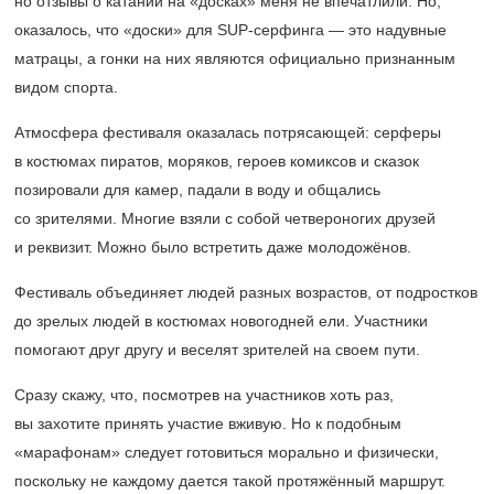
но отзывы о катании на «досках» меня не впечатлили. Но,
оказалось, что «доски» для SUP-серфинга — это надувные
матрацы, а гонки на них являются официально признанным
видом спорта.
Атмосфера фестиваля оказалась потрясающей: серферы
в костюмах пиратов, моряков, героев комиксов и сказок
позировали для камер, падали в воду и общались
со зрителями. Многие взяли с собой четвероногих друзей
и реквизит. Можно было встретить даже молодожёнов.
Фестиваль объединяет людей разных возрастов, от подростков
до зрелых людей в костюмах новогодней ели. Участники
помогают друг другу и веселят зрителей на своем пути.
Сразу скажу, что, посмотрев на участников хоть раз,
вы захотите принять участие вживую. Но к подобным
«марафонам» следует готовиться морально и физически,
поскольку не каждому дается такой протяжённый маршрут.