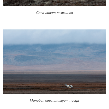
Сова ловит лемминга
Молодая сова атакует песца