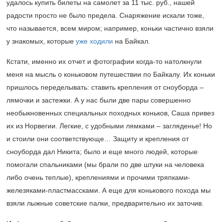
удалось купить билеты на самолет за 11 тыс. руб., нашей
радости просто не было предела. Снаряжение искали тоже,
что называется, всем миром; например, коньки частично взяли
у знакомых, которые
уже ходили
на Байкал.
Кстати, именно их отчет и фотографии когда-то натолкнули
меня на мысль о коньковом путешествии по Байкалу. Их коньки
пришлось переделывать: ставить крепления от сноуборда –
лямочки и застежки. А у нас были две пары совершенно
необыкновенных специальных походных коньков, Саша привез
их из Норвегии. Легкие, с удобными лямками – загляденье! Но
и стоили они соответствующе… Защиту и крепления от
сноуборда дал Никита; было и еще много людей, которые
помогали спальниками (мы брали по две штуки на человека
либо очень теплые), креплениями и прочими тряпками-
железяками-пластмассками. А еще для конькового похода мы
взяли лыжные советские палки, предварительно их заточив.