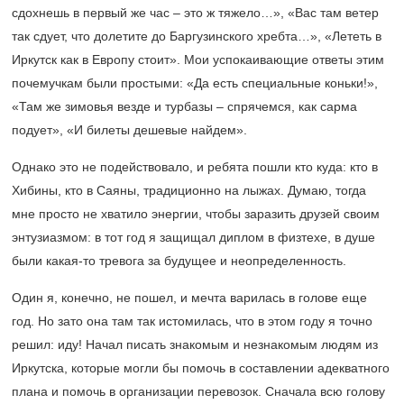
сдохнешь в первый же час – это ж тяжело…», «Вас там ветер
так сдует, что долетите до Баргузинского хребта…», «Лететь в
Иркутск как в Европу стоит». Мои успокаивающие ответы этим
почемучкам были простыми: «Да есть специальные коньки!»,
«Там же зимовья везде и турбазы – спрячемся, как сарма
подует», «И билеты дешевые найдем».
Однако это не подействовало, и ребята пошли кто куда: кто в
Хибины, кто в Саяны, традиционно на лыжах. Думаю, тогда
мне просто не хватило энергии, чтобы заразить друзей своим
энтузиазмом: в тот год я защищал диплом в физтехе, в душе
были какая-то тревога за будущее и неопределенность.
Один я, конечно, не пошел, и мечта варилась в голове еще
год. Но зато она там так истомилась, что в этом году я точно
решил: иду! Начал писать знакомым и незнакомым людям из
Иркутска, которые могли бы помочь в составлении адекватного
плана и помочь в организации перевозок. Сначала всю голову