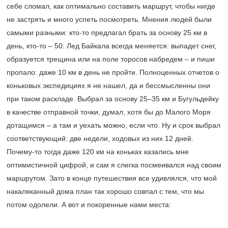
себе сломал, как оптимально составить маршрут, чтобы нигде
не застрять и много успеть посмотреть. Мнения людей были
самыми разными: кто-то предлагал брать за основу 25 км в
день, кто-то – 50. Лед Байкала всегда меняется: выпадет снег,
образуется трещина или на поле торосов набредем – и пиши
пропало: даже 10 км в день не пройти. Полноценных отчетов о
коньковых экспедициях я не нашел, да и бессмысленны они
при таком раскладе. Выбрал за основу 25–35 км и Бугульдейку
в качестве отправной точки, думал, хотя бы до Малого Моря
дотащимся – а там и уехать можно, если что. Ну и срок выбрал
соответствующий: две недели, ходовых из них 12 дней.
Почему-то тогда даже 120 км на коньках казались мне
оптимистичной цифрой, и сам я слегка посмеивался над своим
маршрутом. Зато в конце путешествия все удивлялся, что мой
накаляканный дома план так хорошо совпал с тем, что мы
потом одолели. А вот и покоренные нами места: