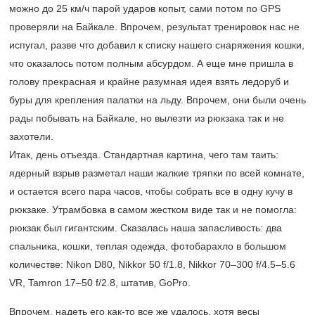
можно до 25 км/ч парой ударов копыт, сами потом по GPS
проверяли на Байкале. Впрочем, результат тренировок нас не
испугал, разве что добавил к списку нашего снаряжения кошки,
что оказалось потом полным абсурдом. А еще мне пришла в
голову прекрасная и крайне разумная идея взять ледоруб и
буры для крепления палатки на льду. Впрочем, они были очень
рады побывать на Байкале, но вылезти из рюкзака так и не
захотели.
Итак, день отъезда. Стандартная картина, чего там таить:
ядерный взрыв разметал наши жалкие тряпки по всей комнате,
и остается всего пара часов, чтобы собрать все в одну кучу в
рюкзаке. Утрамбовка в самом жестком виде так и не помогла:
рюкзак был гигантским. Сказалась наша запасливость: два
спальника, кошки, теплая одежда, фотобарахло в большом
количестве: Nikon D80, Nikkor 50 f/1.8, Nikkor 70–300 f/4.5–5.6
VR, Tamron 17–50 f/2.8, штатив, GoPro.
Впрочем, надеть его как-то все же удалось, хотя весы