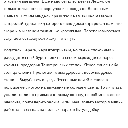
открытия магазина. Еще надо было встретить Лешку: он
только-только ночью вернулся из похода по Восточным
Саянам. Его мы увидели сразу же: к нам вышел матерый
загорелый турист, вид которого явно демонстрировал нам, что
скоро и мы станем такими же красивыми. Перепаковываемся,
закупаем оставшуюся хавку – и в путь!
Водитель Серега, неразговорчивый, но очень спокойный и
рассудительный бурят, топит на своем «крокодиле» через
холмы и предгорья Танжеранских степей. Ясное синее небо,
солнце слепит. Пролетают мимо деревья, поселки, дома,
степи… Вырубаюсь от двух бессонных ночей и снова в
полудреме смотрю на выжженные солнцем цвета. То ли глаза
устали, то ли не привык я к такому солнцу, но всё мне кажется
блеклым, почти черно-белым. И тишина, только мотор машины
работает, везя нас на полных парах в Бугульдейку.