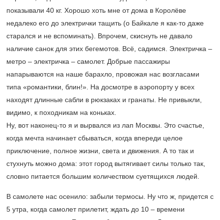
показывали 40 кг. Хорошо хоть мне от дома в Королёве
недалеко его до электрички тащить (о Байкале я как-то даже
старался и не вспоминать). Впрочем, скиснуть не давало
наличие санок для этих бегемотов. Всё, садимся. Электричка –
метро – электричка – самолет. Добрые пассажиры
напарываются на наше барахло, провожая нас возгласами
типа «романтики, блин!». На досмотре в аэропорту у всех
находят длинные сабли в рюкзаках и гранаты. Не привыкли,
видимо, к походникам на коньках.
Ну, вот наконец-то я и вырвался из лап Москвы. Это счастье,
когда мечта начинает сбываться, когда впереди целое
приключение, полное жизни, света и движения. А то так и
стухнуть можно дома: этот город вытягивает силы только так,
словно питается большим количеством суетящихся людей.
В самолете нас осенило: забыли термосы. Ну что ж, придется с
5 утра, когда самолет прилетит, ждать до 10 – времени