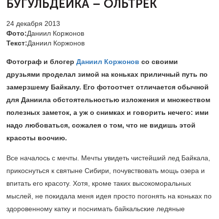
БУГУЛЬДЕЙКА – ОЛЬТРЕК
24 декабря 2013
Фото:
Даниил Коржонов
Текст:
Даниил Коржонов
Фотограф и блогер
Даниил Коржонов
со своими
друзьями проделал зимой на коньках приличный путь по
замерзшему Байкалу. Его фотоотчет отличается обычной
для Даниила обстоятельностью изложения и множеством
полезных заметок, а уж о снимках и говорить нечего: ими
надо любоваться, сожалея о том, что не видишь этой
красоты воочию.
Все началось с мечты. Мечты увидеть чистейший лед Байкала,
прикоснуться к святыне Сибири, почувствовать мощь озера и
впитать его красоту. Хотя, кроме таких высокоморальных
мыслей, не покидала меня идея просто погонять на коньках по
здоровенному катку и поснимать байкальские ледяные