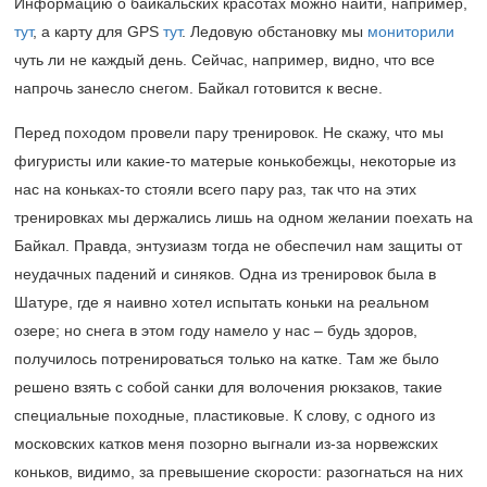
Информацию о байкальских красотах можно найти, например,
тут
, а карту для GPS
тут
. Ледовую обстановку мы
мониторили
чуть ли не каждый день. Сейчас, например, видно, что все
напрочь занесло снегом. Байкал готовится к весне.
Перед походом провели пару тренировок. Не скажу, что мы
фигуристы или какие-то матерые конькобежцы, некоторые из
нас на коньках-то стояли всего пару раз, так что на этих
тренировках мы держались лишь на одном желании поехать на
Байкал. Правда, энтузиазм тогда не обеспечил нам защиты от
неудачных падений и синяков. Одна из тренировок была в
Шатуре, где я наивно хотел испытать коньки на реальном
озере; но снега в этом году намело у нас – будь здоров,
получилось потренироваться только на катке. Там же было
решено взять с собой санки для волочения рюкзаков, такие
специальные походные, пластиковые. К слову, с одного из
московских катков меня позорно выгнали из-за норвежских
коньков, видимо, за превышение скорости: разогнаться на них