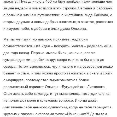
красоты. Путь длиною в 400 км был пройден нами меньше чем
за две недели и поместился в эти строчки. Сегодня я расскажу
о большом зимнем путешествии: о чистейшем льде Байкала, о
старых друзьях и новых добрых знакомых, о закатах, рассветах
и хмуром небе, о добрых и злых духах Ольхона.
Мечты мечтами, но намного приятнее, когда они
осуществляются. Эта идея – покорить Байкал – родилась еще
два года назад. Первые мысли были, конечно, слегка
сумасшедшими: пройти вокруг озера или хотя бы с юга до
севера. Потом выяснилось, что и на юге и на севере лед редко
бывает чистым, и там можно просто закопаться в снегу и сойти
с маршрута, поэтому стал вырисовываться более
реалистичный вариант: Ольхон – Бугульдейка – Листвянка.
Стал искать себе команду, и тут выяснилось, что люди слегка
не понимают меня в коньковом вопросе. Иногда даже
чувствуешь себя немного сдвинутым, когда на тебя таращатся
круглыми глазами с фразами типа: «На коньках?! Да ты там