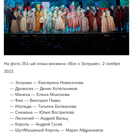
На фото
251-ый
показ мюзикла «Все о Золушке», 2 ноября
2023.
Золушка — Екатерина Новоселова
Дровосек — Денис Котельников
Мачеха — Елена Моисеева
Фея — Виктория Пивко
Изольда — Татьяна Батманова
Снежана — Юлия Вострилова
Лесничий — Андрей Вальц
Король — Андрей Гусев
Шут/Мышиный Король — Марат Абдрахимов