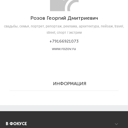
Розов Георгий Дмитриевич
свадьбы, семья, портрет, репортаж, реклама, архитектура, пейзаж, travel,
street, спорт / экстрим
+79166921073
www.rozov.ru
ИНФОРМАЦИЯ
В ФОКУСЕ