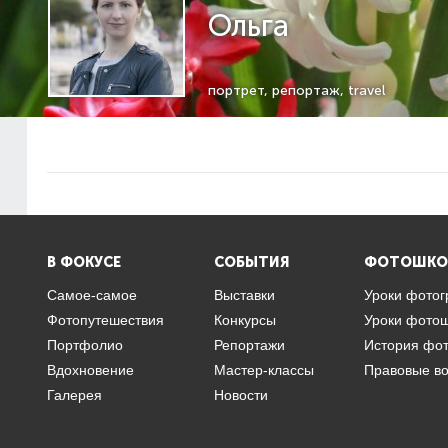
Ольга
портрет, репортаж, travel
В ФОКУСЕ
СОБЫТИЯ
ФОТОШКО
Самое-самое
Выставки
Уроки фото
Фотопутешествия
Конкурсы
Уроки фото
Портфолио
Репортажи
История фо
Вдохновение
Мастер-классы
Правовые в
Галерея
Новости