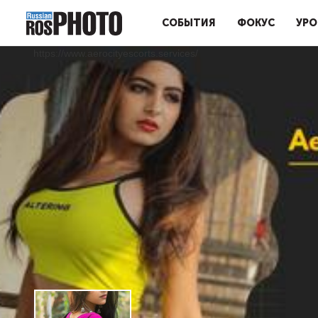
СОБЫТИЯ
ФОКУС
УРО
https://www.aerocityescorts.services/