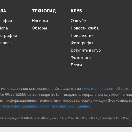
ЛА
ТЕХНОГИД
КЛУБ
графии
Новинки
О клубе
шопа
Обзоры
Новости клуба
тографии
Привилегии
опросы
Фотографы
Вступить в клуб
Фотокниги
Блоги
 использовании материалов сайта ссылка на
www.rosphoto.com
обязател
№ ФС77-52599 от 25 января 2013 г. выдано федеральной службой по на
зи, информационных технологий и массовых коммуникаций (Роскомнадзо
итика конфиденциальности персональных данных
я генерации: 0,146916 / 0,048975, Fri, 07 Aug 2026 07:30:56 +0300, /users/profile-300520