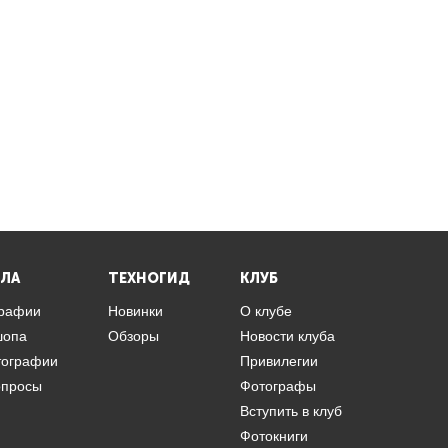
ЛА
ТЕХНОГИД
КЛУБ
графии
Новинки
О клубе
шопа
Обзоры
Новости клуба
тографии
Привилегии
опросы
Фотографы
Вступить в клуб
Фотокниги