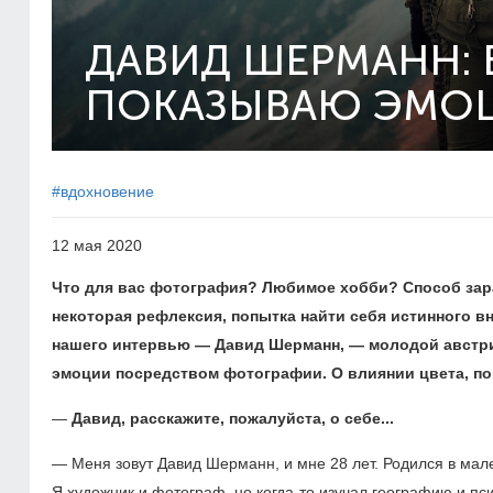
ДАВИД ШЕРМАНН: 
ПОКАЗЫВАЮ ЭМОЦИ
#вдохновение
12 мая 2020
Что для вас фотография? Любимое хобби? Способ зар
некоторая рефлексия, попытка найти себя истинного в
нашего интервью — Давид Шерманн, — молодой австри
эмоции посредством фотографии. О влиянии цвета, пои
—
Давид, расскажите, пожалуйста, о себе...
— Меня зовут Давид Шерманн, и мне 28 лет. Родился в мален
Я художник и фотограф, но когда-то изучал географию и 