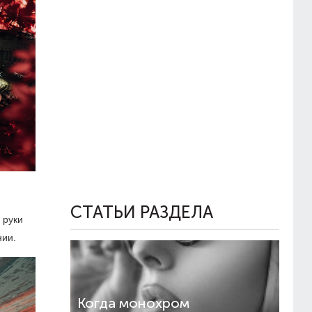
СТАТЬИ РАЗДЕЛА
 руки
нии.
Когда монохром