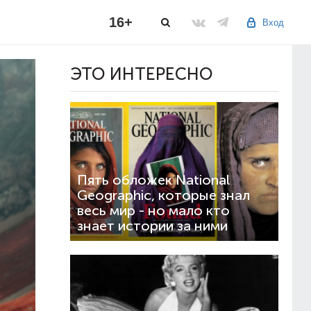
16+
Вход
ЭТО ИНТЕРЕСНО
Пять обложек National
Geographic, которые знал
весь мир - но мало кто
знает истории за ними