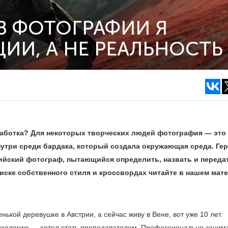
В ФОТОГРАФИИ Я
И, А НЕ РЕАЛЬНОСТЬ
аботка? Для некоторых творческих людей фотография — это
нутри среди бардака, который создала окружающая среда. Ге
йский фотограф, пытающийся определить, назвать и переда
ске собственного стиля и кроссвордах читайте в нашем мате
ькой деревушке в Австрии, а сейчас живу в Вене, вот уже 10 лет.
психологию — хотел стать преподавателем. Профессионально заним