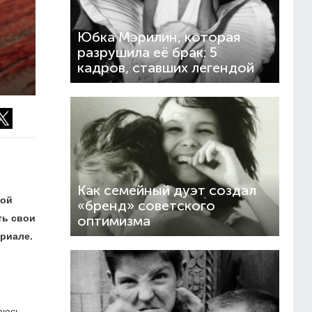
Юбка Мэрилин, которая
разрушила её брак: 5
кадров, ставших легендой
Как семейный дуэт создал
рой
«бренд» советского
ть свои
оптимизма
риале.
аюсь