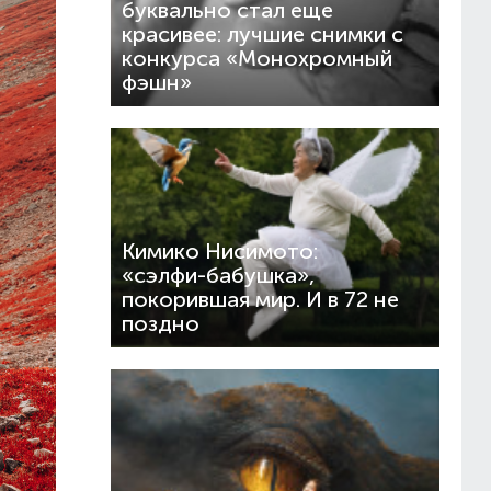
буквально стал еще
красивее: лучшие снимки с
конкурса «Монохромный
фэшн»
Кимико Нисимото:
«сэлфи-бабушка»,
покорившая мир. И в 72 не
поздно