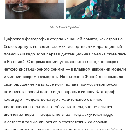
© Евгения Врадий
Цифровая фотография стерла из нашей памяти, как страшно
было моргнуть во время съемки, испортив этим драгоценный
пленочный кадр. Моя первая дистанционная съемка случилась
с Евгенией. С первых же минут становится ясно, что секрет
четкого дистанционного снимка — в плавном движении модели
и умении вовремя замереть. На съемке с Женей я вспомнила
свои ощущения на классе йоги: встань прямо, левой рукой
потянись к правой ноге, лицо направь к солнцу. Фотограф
командует, модель действует. Разительное отличие
дистанционных съемок от обычных в том, что не слышен
щелчок затвора — модель не знает, когда случился кадр,
и остается только двигаться в соответствии со своими
ощущениями и доверять голосу фотографа. На кадрах Жени