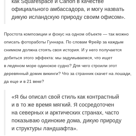
как Squarespace и Canon в качестве
официального амбассадора, и могу назвать
дикую исландскую природу своим офисом».
Простота композиции и фокус на одном объекте — так можно
описать фотоработы Гуннара. По словам Фрейр за каждым
снимком должна стоять своя история. И у него получается
добиться этого эффекта: мы задумываемся, что ищет
в ледяном море одинокое судно? Для чего строили этот
деревянный домик викинги? Что за странник скачет на лошади,
да еще и в 21 веке?
«Я бы описал свой стиль как контрастный
и в то же время мягкий. Я сосредоточен
на северных и арктических странах, часто
показываю одинокие дома, дикую природу
и структуры ландшафта».