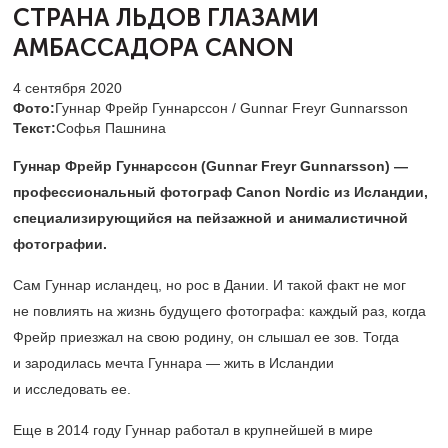
СТРАНА
ЛЬДОВ ГЛАЗАМИ
АМБАССАДОРА CANON
4 сентября 2020
Фото:
Гуннар Фрейр Гуннарссон / Gunnar Freyr Gunnarsson
Текст:
Софья Пашнина
Гуннар Фрейр Гуннарссон (
Gunnar
Freyr
Gunnarsson
) —
профессиональный фотограф
Canon
Nordic
из Исландии,
специализирующийся на пейзажной и анималистичной
фотографии.
Сам Гуннар исландец, но рос в Дании. И такой факт не мог
не повлиять на жизнь будущего фотографа: каждый раз, когда
Фрейр приезжал на свою родину, он слышал ее зов. Тогда
и зародилась мечта Гуннара — жить в Исландии
и исследовать ее.
Еще в 2014 году Гуннар работал в крупнейшей в мире