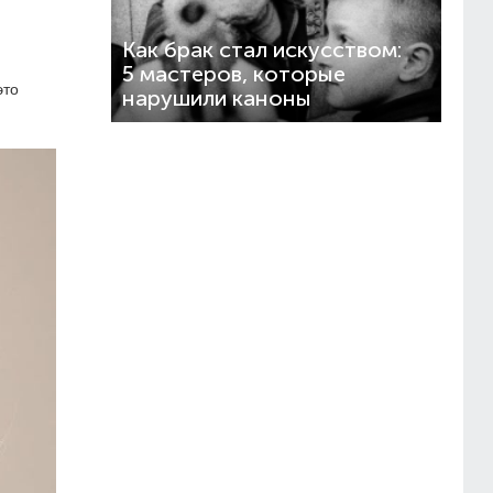
Как брак стал искусством:
5 мастеров, которые
это
нарушили каноны