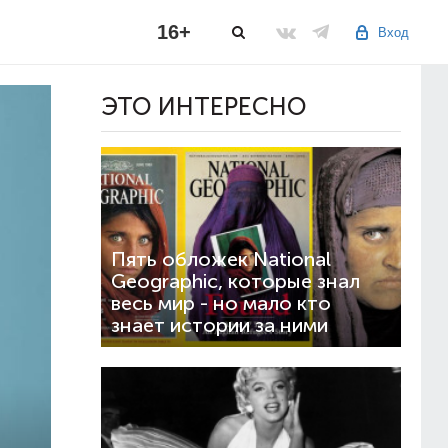
16+
Вход
ЭТО ИНТЕРЕСНО
Пять обложек National
Geographic, которые знал
весь мир - но мало кто
знает истории за ними