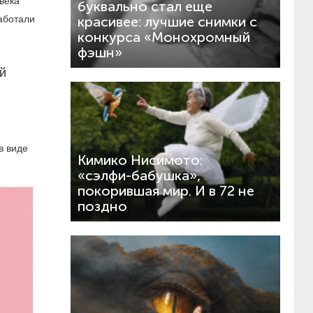
века
буквально стал еще
аботали
красивее: лучшие снимки с
конкурса «Монохромный
фэшн»
ой
в виде
Кимико Нисимото:
«сэлфи-бабушка»,
покорившая мир. И в 72 не
поздно