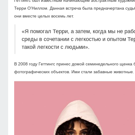
Геттингс был известным начинающим абстрактным художник
Терри О'Ниллом. Данная встреча была предначертана судь
они вместе целых восемь лет.
«Я помогал Терри, а затем, когда мы не ра
среды в сочетании с легкостью и опытом Те
такой легкости с людьми».
В 2008 году Геттингс принес домой семинедельного щенка 
фотографических объектов. Ими стали забавные животные.