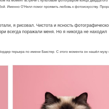
ом на момент встречи с культовым фотографом конца двадцатого 
бой. Именно О'Нилл помог проявить любовь к фотоискусству. Прор
ботали, я рисовал. Чистота и ясность фотографическ
рри всегда поражали меня. Но я никогда не находил
бордер-терьера по имени Бакстер. С этого момента он нашёл музу 