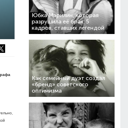
Юбка Мэрилин, которая
разрушила её брак: 5
кадров, ставших легендой
графа
Как семейный дуэт создал
«бренд» советского
оптимизма
тельно,
кой