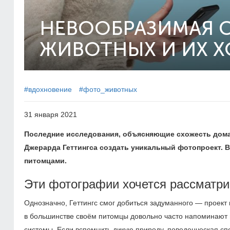
НЕВООБРАЗИМАЯ 
ЖИВОТНЫХ И ИХ Х
#вдохновение
#фото_животных
31 января 2021
Последние исследования, объясняющие схожесть дома
Джерарда Геттингса создать уникальный фотопроект. 
питомцами.
Эти фотографии хочется рассматри
Однозначно, Геттингс смог добиться задуманного — проект
в большинстве своём питомцы довольно часто напоминают 
системы. Если вспомнить дикую природу, поведенческая сп