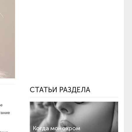
СТАТЬИ РАЗДЕЛА
ье
тание
Когда монохром