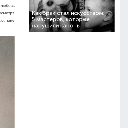
ю любовь
Как брак стал искусством:
есмотря
5 мастеров, которые
аю, мне
нарушили каноны