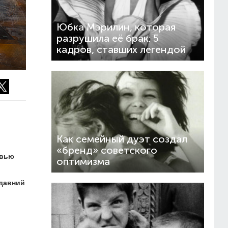
Юбка Мэрилин, которая
разрушила её брак: 5
кадров, ставших легендой
Как семейный дуэт создал
«бренд» советского
рвью
оптимизма
едавний