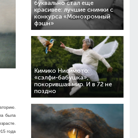
буквально стал еще
красивее: лучшие снимки с
конкурса «Монохромный
фэшн»
Кимико Нисимото:
«сэлфи-бабушка»,
покорившая мир. И в 72 не
поздно
аторию.
ма была
зрасте.
15 года