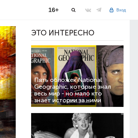
16+
Вход
ЭТО ИНТЕРЕСНО
Пять обложек National
Geographic, которые знал
весь мир - но мало кто
знает истории за ними