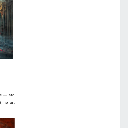
я — это
ine art