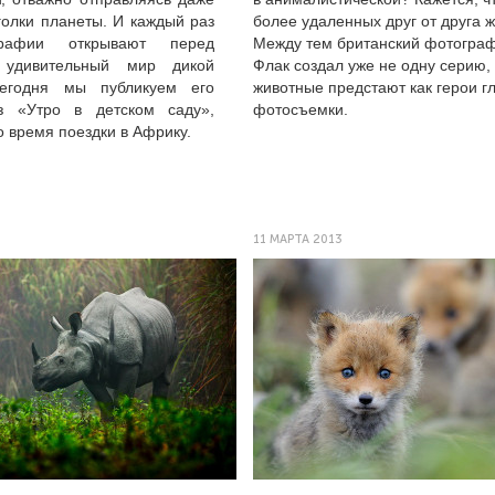
голки планеты. И каждый раз
более удаленных друг от друга 
рафии открывают перед
Между тем британский фотогра
 удивительный мир дикой
Флак создал уже не одну серию, 
егодня мы публикуем его
животные предстают как герои г
аз «Утро в детском саду»,
фотосъемки.
о время поездки в Африку.
11 МАРТА 2013