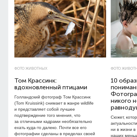
ФОТО ЖИВОТНЫХ
ФОТО ЖИВОТ
Том Крассинк:
10 обра
вдохновленный птицами
пониман
Фотогра
Голландский фотограф Том Крассинк
никого н
(Tom Kruissink) снимает в жанре wildlife
равнод
и представляет собой лучшее
подтверждение того мнения, что
Сюжет, котор
за отличными кадрами необязательно
актуальности
ехать куда-то далеко. Почти все его
ни в жизни в
фотографии сделаны в пределах своей
наших меньш