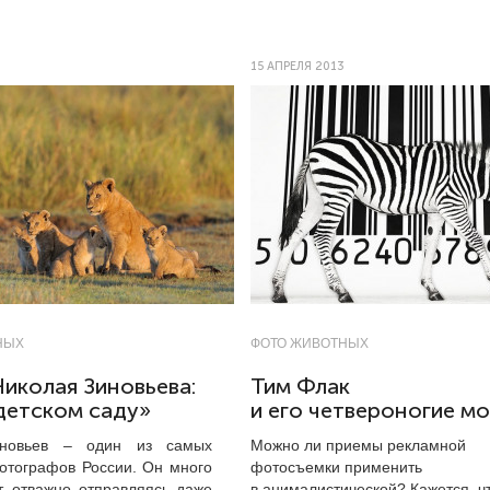
15 АПРЕЛЯ 2013
НЫХ
ФОТО ЖИВОТНЫХ
иколая Зиновьева:
Тим Флак
детском саду»
и его четвероногие м
иновьев – один из самых
Можно ли приемы рекламной
отографов России. Он много
фотосъемки применить
т, отважно отправляясь даже
в анималистической? Кажется, ч