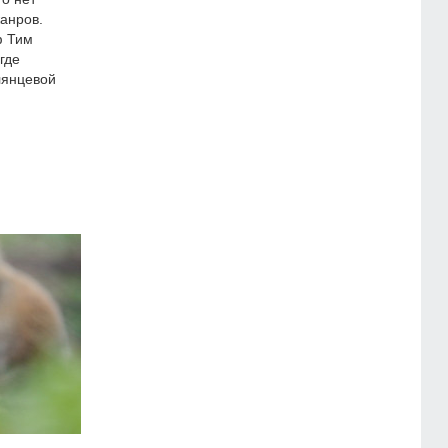
жанров.
ф Тим
где
лянцевой