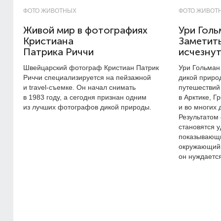
ФОТО ЖИВОТНЫХ
ФОТО ЖИВОТ
Живой мир в фотографиях
Ури Голь
Кристиана
Заметить
Патрика Риччи
исчезну
Швейцарский фотограф Кристиан Патрик
Ури Гольман
Риччи специализируется на пейзажной
дикой природ
и travel-съемке. Он начал снимать
путешествий
в 1983 году, а сегодня признан одним
в Арктике, Г
из лучших фотографов дикой природы.
и во многих 
Результатом 
становятся 
показывающи
окружающий 
он нуждаетс