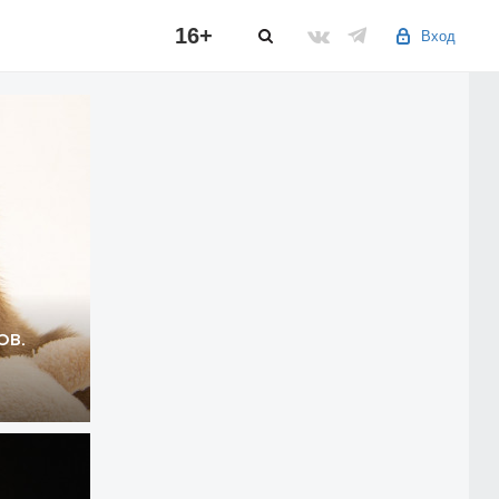
16+
Вход
ов.