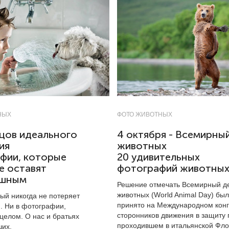
НЫХ
ФОТО ЖИВОТНЫХ
зцов идеального
4 октября - Всемирны
ия
животных
фии, которые
20 удивительных
е оставят
фотографий животны
ушным
Решение отмечать Всемирный д
животных (World Animal Day) бы
ый никогда не потеряет
принято на Международном кон
. Ни в фотографии,
сторонников движения в защиту
 целом. О нас и братьях
проходившем в итальянской Фл
их.