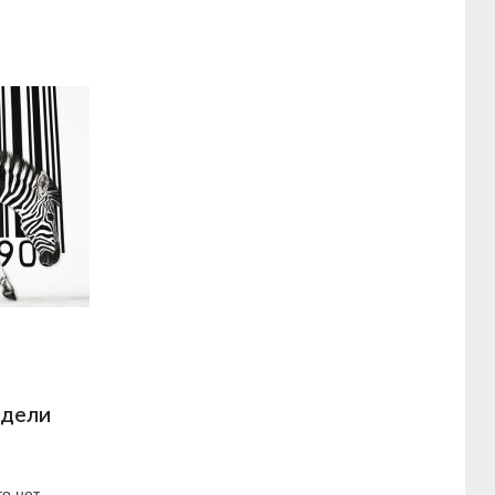
одели
то нет