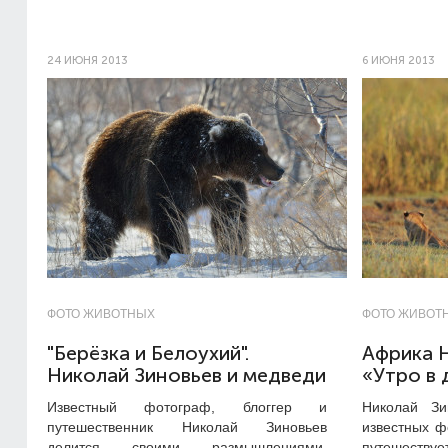
24 ИЮНЯ 2013
6 ИЮНЯ 2013
ФОТО ЖИВОТНЫХ
ФОТО ЖИВОТ
"Берёзка и Белоухий".
Африка Н
Николай Зиновьев и медведи
«Утро в 
Известный фотограф, блоггер и
Николай З
путешественник Николай Зиновьев
известных ф
делится своими размышлениями,
путешествуе