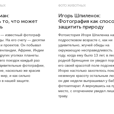
НЫХ
ФОТО ЖИВОТНЫХ
ман:
Игорь Шпиленок:
 то, что может
Фотография как спос
ть
защитить природу
 — известный фотограф
Фотоистория Игоря Шпиленка на
ы. На его счету — десятки
подростковом возрасте с, как ни
 и проектов. Он побывал
удивительно, жгучей обиды на
ренландии, Африке, Индии
окружающую несправедливость.
других уголках планеты.
году, когда ему было 13 лет, в ле
его поездок каждый раз
родной Брянщине он увидел по
удивительные фотографии,
его своей красотой поле подсне
е, насколько же красив
Игорю настолько захотелось пока
мир, и как сильно
неземную красоту остальным лю
я в нашей защите.
он две недели выпрашивал у ба
фотоаппарат. А вернувшись на 
место, с огорчением увидел ли
траву.