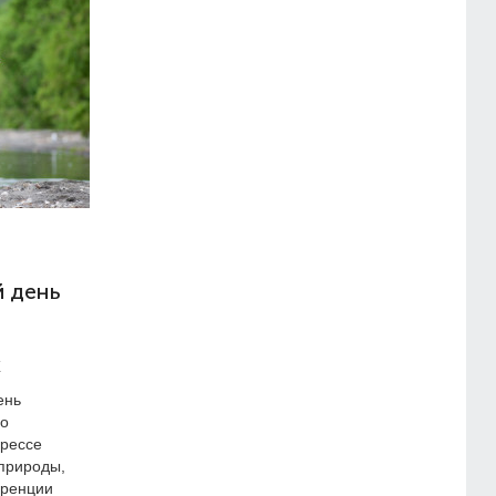
й день
х
ень
ло
грессе
 природы,
оренции