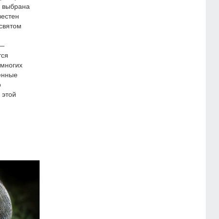
а выбрана
вестен
 святом
 —
тся
 многих
енные
о
 этой