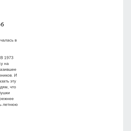
об
чалась в
 В 1973
су на
разившее
жников. И
зать эту
дям, что
бушки
прежнее
шь летнюю