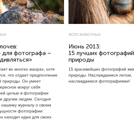
НЫХ
ФОТО ЖИВОТНЫХ
лочев:
Июнь 2013:
 для фотографа –
15 лучших фотографий
дивляться»
природы
ает во многих жанрах, хотя
15 красивейших фотографий жи
ся, что отдает предпочтение
природы. Наслаждаемся летом,
й природы. Он умеет
наслаждаемся фотографиями!
ересное вокруг себя
воей целью в фотографии
 и другим людям. Сегодня
л нашему журналу о своем
сущности фотографии
 он находит идеи для своих