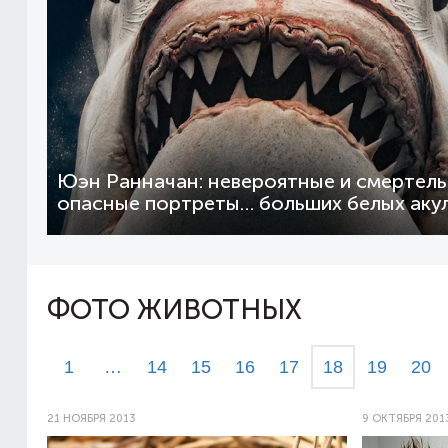
Юэн Ранначан: невероятные и смертел
опасные портреты… больших белых аку
ФОТО ЖИВОТНЫХ
1
…
14
15
16
17
18
19
20
21 НОЯБРЯ 2013
9 ОКТЯБРЯ 201