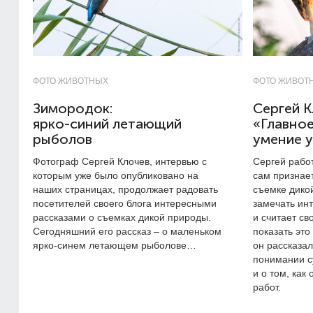
ФОТО ЖИВОТНЫХ
ФОТО ЖИВОТ
Зимородок:
Сергей К
ярко-синий летающий
«Главное
рыболов
умение у
Фотограф Сергей Клочев, интервью с
Сергей работ
которым уже было опубликовано на
сам признает
наших страницах, продолжает радовать
съемке дико
посетителей своего блога интересными
замечать инт
рассказами о съемках дикой природы.
и считает с
Сегодняшний его рассказ – о маленьком
показать это
ярко-синем летающем рыболове…
он рассказа
понимании 
и о том, как
работ.