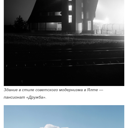
Здание в стиле советского модернизма в Ялте —
пансионат «Дружба».