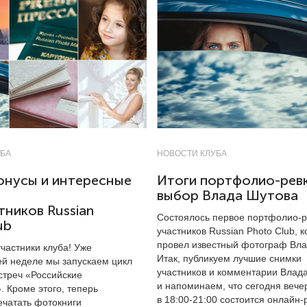
УБА
НОВОСТИ КЛУБА
онусы и интересные
Итоги портфолио-рев
выбор Влада Шутова
тников Russian
Состоялось первое портфолио-
ub
участников Russian Photo Club, 
провел известный фотограф Вла
частники клуба! Уже
Итак, публикуем лучшие снимки
й неделе мы запускаем цикл
участников и комментарии Влад
стреч «Российские
и напоминаем, что сегодня веч
 Кроме этого, теперь
в
18:00-21:00
состоится онлайн-
ечатать фотокниги