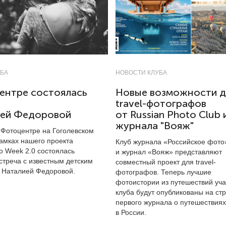
УБА
НОВОСТИ КЛУБА
ентре состоялась
Новые возможности д
travel-фотографов
ией Федоровой
от Russian Photo Club 
журнала "Вояж"
 Фотоцентре на Гоголевском
рамках нашего проекта
Клуб журнала «Российское фото
o Week 2.0 состоялась
и журнал «Вояж» представляют
стреча с известным детским
совместный проект для travel-
 Наталией Федоровой.
фотографов. Теперь лучшие
фотоистории из путешествий уча
клуба будут опубликованы на ст
первого журнала о путешествиях
в России.