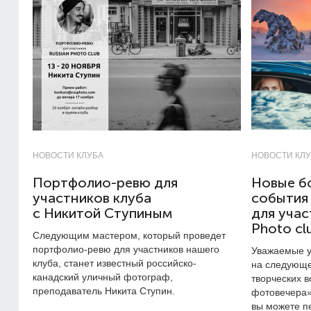
НОВОСТИ КЛУБА
НОВОСТИ КЛ
Портфолио-ревю для
Новые б
участников клуба
события
с Никитой Ступиным
для учас
Photo cl
Следующим мастером, который проведет
портфолио-ревю для участников нашего
Уважаемые у
клуба, станет известный российско-
на следующе
канадский уличный фотограф,
творческих в
преподаватель Никита Ступин.
фотовечера».
вы можете п