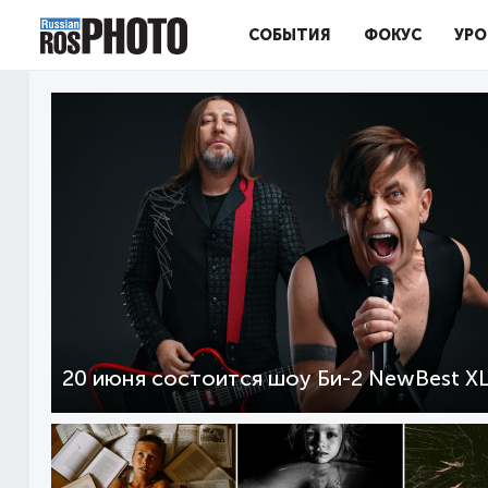
СОБЫТИЯ
ФОКУС
УРО
20 июня состоится шоу Би-2 NewBest X