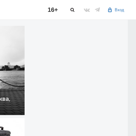
16+
Вход
ква,