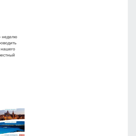
ю неделю
роводить
 нашего
вестный