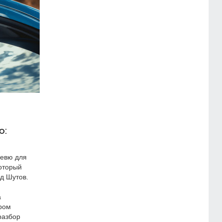
ю:
ревю для
который
д Шутов.
а
ером
разбор