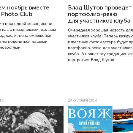
ем ноябрь вместе
Влад Шутов проведет
n Photo Club
портфолио-ревю
для участников клуба
пил последний месяц осени.
 вас с праздниками, желаем
Очередная хорошая новость для
одных, и, по сложившейся
участников клуба! Теперь кажду
отим поделиться нашими
известные фотомастера будут п
новостями.
портфолио-ревю
для участников
клуба. А начнет эту традицию из
портретист Влад Шутов.
14
24 ОКТЯБРЯ 2014