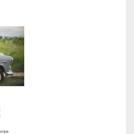
:
х
нтре