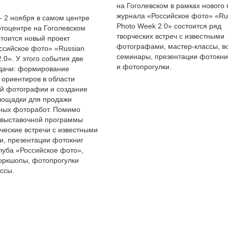
на Гоголевском в рамках нового 
журнала «Российское фото» «Ru
— 2 ноября в самом центре
Photo Week 2.0» состоится ряд
отоцентре на Гоголевском
творческих встреч с известными
стоится новый проект
фотографами, мастер-классы, в
ссийское фото» «Russian
семинары, презентации фотокни
.0». У этого события две
и фотопрогулки.
дачи: формирование
 ориентиров в области
й фотографии и создание
лощадки для продажи
ных фоторабот. Помимо
выставочной программы
ческие встречи с известными
, презентации фотокниг
луба «Российское фото»,
оркшопы, фотопрогулки
ссы.