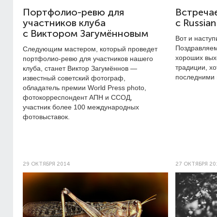
Портфолио-ревю для
Встреча
участников клуба
c Russia
c Виктором Загумённовым
Вот и насту
Поздравляем
Следующим мастером, который проведет
хороших вых
портфолио-ревю для участников нашего
традиции, х
клуба, станет Виктор Загумённов —
последними 
известный советский фотограф,
обладатель премии World Press photo,
фотокорреспондент АПН и ССОД,
участник более 100 международных
фотовыставок.
29 ОКТЯБРЯ 2014
27 ОКТЯБРЯ 20