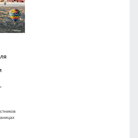
ля
и
»
стников
раницах