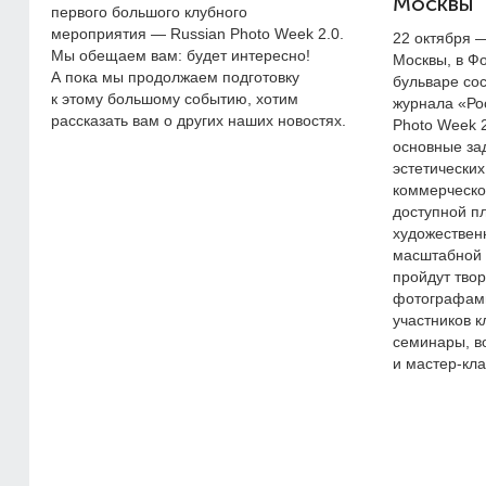
Москвы
первого большого клубного
мероприятия — Russian Photo Week 2.0.
22 октября 
Мы обещаем вам: будет интересно!
Москвы, в Ф
А пока мы продолжаем подготовку
бульваре со
к этому большому событию, хотим
журнала «Ро
рассказать вам о других наших новостях.
Photo Week 2
основные за
эстетических
коммерческо
доступной п
художествен
масштабной 
пройдут твор
фотографами
участников к
семинары, в
и мастер-кла