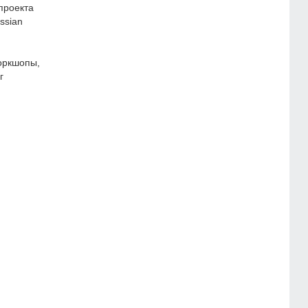
проекта
ssian
оркшопы,
г