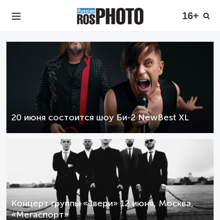
16+
20 июня состоится шоу Би-2 NewBest XL
Концерт группы «Звери» 12 июня, Москва,
«Мегаспорт»