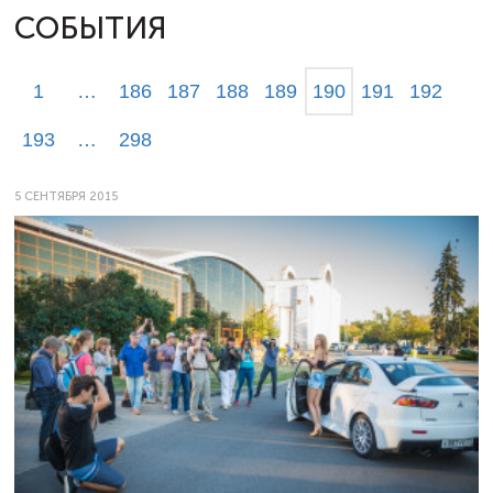
СОБЫТИЯ
1
…
186
187
188
189
190
191
192
193
…
298
5 СЕНТЯБРЯ 2015