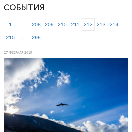
СОБЫТИЯ
1
…
208
209
210
211
212
213
214
215
…
298
27 ФЕВРАЛЯ 2015