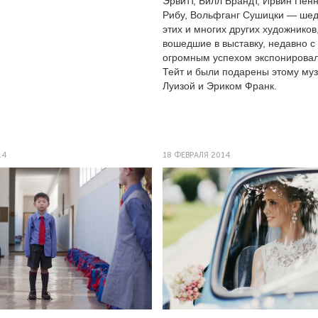
Эрвитт, Билл Брандт, Ирвин Пен
Рибу, Вольфганг Сушицки — ше
этих и многих других художников
вошедшие в выставку, недавно с
огромным успехом экспонировал
Тейт и были подарены этому му
Луизой и Эриком Франк.
14
18 ФЕВРАЛЯ 2014