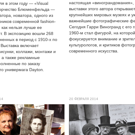
настоящая «винограндомания»,
я в этом году — «Visual
выставки этого автора открывают
ворчество Блюменфельда —
крупнейших мировых музеях и 
тора, новатора, одного из
важнейшие фотографические фе
ников современной fashion-
Сегодня Гарри Виногранд с его 
 как нельзя лучше ее
1960-м стал фигурой, на которо
т. В экспозицию вошли 268
фокусируется внимание и зрител
ненных в период с 1910-х по
культурологов, и критиков фотог
 Выставка включает
современного искусства.
исунки, коллажи, монтажи и
 а также рекламные
олненные по заказу
го универмага Dayton.
14
20 ФЕВРАЛЯ 2014