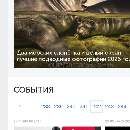
Два морских слонёнка и целый океан:
лучшие подводные фотографии 2026 го
СОБЫТИЯ
1
…
238
239
240
241
242
243
244
24 ФЕВРАЛЯ 2014
22 ФЕВРАЛЯ 20