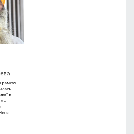
ьева
в рамках
рылась
ика" в
ом».
ы
Ильи