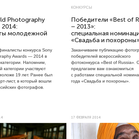
КОНКУРСЫ
ld Photography
Победители «Best of R
 2014:
– 2013»:
ты молодежной
специальная номинац
«Свадьба и похороны
иналисты конкурса Sony
Заканчиваем публикацию фотог
graphy Awards — 2014 в
победителей всероссийского
категории. Напомним,
фотоконкурса «Best of Russia». 
й категории участвуют
предлагаем вам ознакомиться
оложе 19 лет. Ранее был
с работами специальной номина
рт-лист, в который вошли
года «Свадьба и похороны».
ссийских фотографов.
14
17 ФЕВРАЛЯ 2014