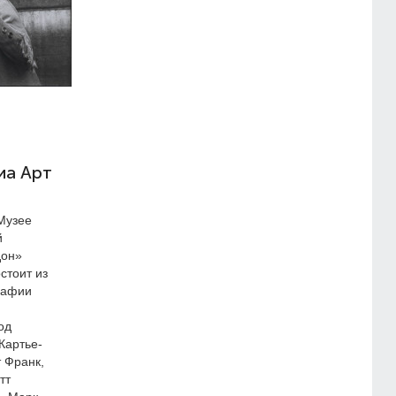
иа Арт
Музее
й
дон»
стоит из
рафии
од
Картье-
 Франк,
тт