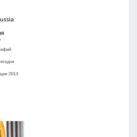
ussia
ия
»
рафий
Сегодня
ции 2013