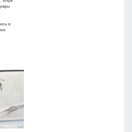
н, Марк
девры
,
ись в
зею