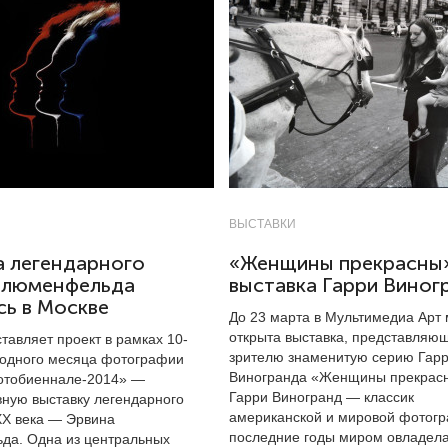
ВЫСТАВКИ
а легендарного
«Женщины прекрасны»
Блюменфельда
выставка Гарри Виног
сь в Москве
До 23 марта в Мультимедиа Арт 
открыта выставка, представляю
авляет проект в рамках 10-
зрителю знаменитую серию Гар
одного месяца фотографии
Виногранда «Женщины прекрас
отобиеннале-2014» —
Гарри Виногранд — классик
вную выставку легендарного
американской и мировой фотогр
X века — Эрвина
последние годы миром овладел
а. Одна из центральных