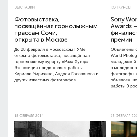
ВЫСТАВКИ
КОНКУРСЫ
Фотовыставка,
Sony Wor
посвящённая горнолыжным
Awards –
трассам Сочи,
финалис
открыта в Москве
премии
До 28 февраля в московском ГУМе
Объявлены ф
открыта фотовыставка, посвящённая
World Photo
горнолыжному курорту «Роза Хутор».
молодежной 
Экспозиция представляет работы
в молодежно
Кирилла Умрихина, Андрея Голованова и
фотографы м
других известных фотографов.
объявлен шо
работы 9 ро
18 ФЕВРАЛЯ 2014
18 ФЕВРАЛЯ 20