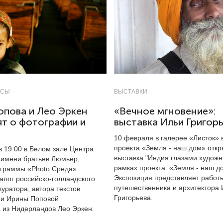
ССЫ
ВЫСТАВКИ
опова и Лео Эркен
«Вечное мгновение»:
т о фотографии и
выставка Ильи Григор
10 февраля в галерее «Листок» 
проекта «Земля - наш дом» отк
в 19:00 в Белом зале Центра
выставка "Индия глазами художн
имени братьев Люмьер,
рамках проекта: «Земля - наш д
ограммы «Photo Среда»
Экспозиция представляет работ
алог российско-голландского
путешественника и архитектора 
уратора, автора текстов
Григорьева.
ии Ирины Поповой
 из Нидерландов Лео Эркен.