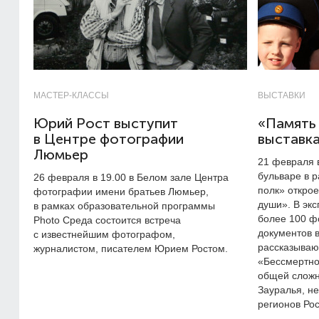
МАСТЕР-КЛАССЫ
ВЫСТАВКИ
Юрий Рост выступит
«Память
в Центре фотографии
выставк
Люмьер
21 февраля 
бульваре в 
26 февраля в 19.00 в Белом зале Центра
полк» откро
фотографии имени братьев Люмьер,
души». В эк
в рамках образовательной программы
более 100 ф
Photo Среда состоится встреча
документов 
с известнейшим фотографом,
рассказываю
журналистом, писателем Юрием Ростом.
«Бессмертно
общей сложн
Зауралья, н
регионов Рос