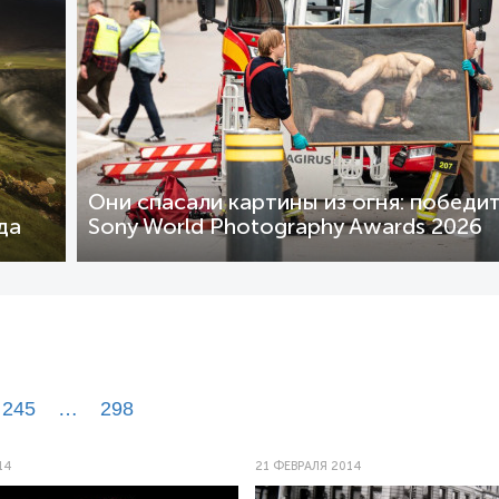
Они спасали картины из огня: победи
да
Sony World Photography Awards 2026
245
…
298
14
21 ФЕВРАЛЯ 2014