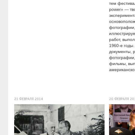
тем фестивал
power» — т
эксперимента
основополож
фотографии,
иллюстрируе
работ, выпол
1960-е годы.
документы, р
фотографии,
фильмы, вып
американско
21 ФЕВРАЛЯ 2014
20 ФЕВРАЛЯ 20