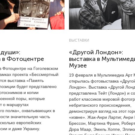
ВЫСТАВКИ
 души»:
«Другой Лондон»:
а в Фотоцентре
выставка в Мультимед
Музее
в Фотоцентре на Гоголевском
рамках проекта «Бессмертный
19 февраля в Мультимедиа Арт 
ется выставка «Память
открылась фотовыставка «Друго
спозиции будет представлено
Лондон». Выставка «Другой Лон
отоснимков и копии
представлена Тейт (Лондон) и со
военной поры, которые
работ классиков мировой фотог
т о маршрутах
небританского происхождения,
го полка», охватывающих в
демонстрируя взгляд на этот гор
ости значительную часть
«извне». Жак-Анри Лартиг, Анри 
есколько европейских
Брессон, Мартина Франк, Роберт
сии и даже Украину.
Дора Маар, Эмиль Хоппе, Эллио