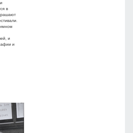
 и
ся в
украшают
стивали.
гимном
й
ей, и
рафии и