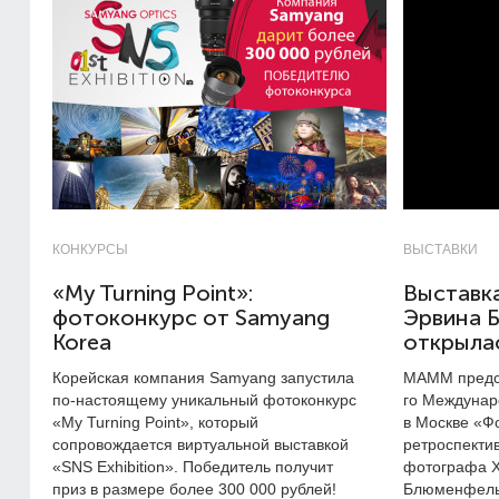
КОНКУРСЫ
ВЫСТАВКИ
«My Turning Point»:
Выставк
фотоконкурс от Samyang
Эрвина 
Korea
открыла
Корейская компания Samyang запустила
МАММ предст
по-настоящему уникальный фотоконкурс
го Междунар
«My Turning Point», который
в Москве «Ф
сопровождается виртуальной выставкой
ретроспекти
«SNS Exhibition». Победитель получит
фотографа X
приз в размере более 300 000 рублей!
Блюменфельд