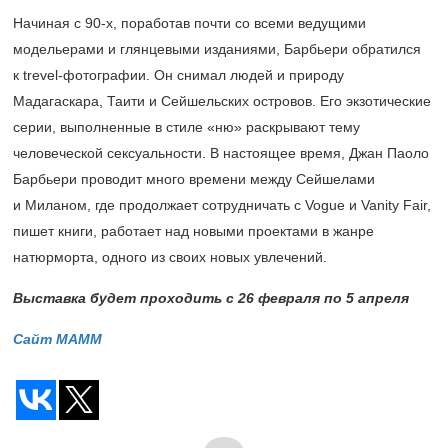
Начиная с
90-х,
поработав почти со всеми ведущими
модельерами и глянцевыми изданиями, Барбьери обратился
к trevel-фотографии. Он снимал людей и природу
Мадагаскара, Таити и Сейшельских островов. Его экзотические
серии, выполненные в стиле «ню» раскрывают тему
человеческой сексуальности. В настоящее время, Джан Паоло
Барбьери проводит много времени между Сейшелами
и Миланом, где продолжает сотрудничать с Vogue и Vanity Fair,
пишет книги, работает над новыми проектами в жанре
натюрморта, одного из своих новых увлечений.
Выставка будет проходить с 26
феврал
я по
5
апрел
я
Сайт МАММ