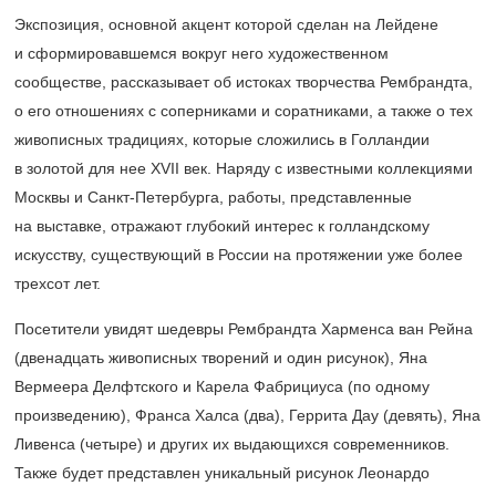
Экспозиция, основной акцент которой сделан на Лейдене
и сформировавшемся вокруг него художественном
сообществе, рассказывает об истоках творчества Рембрандта,
о его отношениях с соперниками и соратниками, а также о тех
живописных традициях, которые сложились в Голландии
в золотой для нее XVII век. Наряду с известными коллекциями
Москвы и Санкт-Петербурга, работы, представленные
на выставке, отражают глубокий интерес к голландскому
искусству, существующий в России на протяжении уже более
трехсот лет.
Посетители увидят шедевры Рембрандта Харменса ван Рейна
(двенадцать живописных творений и один рисунок), Яна
Вермеера Делфтского и Карела Фабрициуса (по одному
произведению), Франса Халса (два), Геррита Дау (девять), Яна
Ливенса (четыре) и других их выдающихся современников.
Также будет представлен уникальный рисунок Леонардо