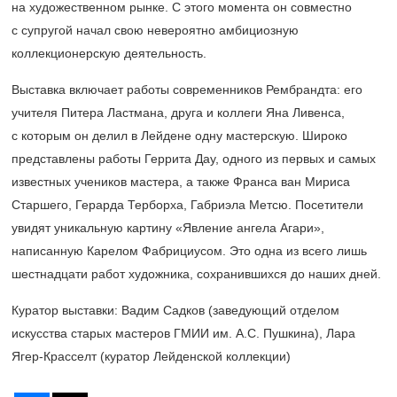
на художественном рынке. С этого момента он совместно
с супругой начал свою невероятно амбициозную
коллекционерскую деятельность.
Выставка включает работы современников Рембрандта: его
учителя Питера Ластмана, друга и коллеги Яна Ливенса,
с которым он делил в Лейдене одну мастерскую. Широко
представлены работы Геррита Дау, одного из первых и самых
известных учеников мастера, а также Франса ван Мириса
Старшего, Герарда Терборха, Габриэла Метсю. Посетители
увидят уникальную картину «Явление ангела Агари»,
написанную Карелом Фабрициусом. Это одна из всего лишь
шестнадцати работ художника, сохранившихся до наших дней.
Куратор выставки: Вадим Садков (заведующий отделом
искусства старых мастеров ГМИИ им. А.С. Пушкина), Лара
Ягер-Красселт (куратор Лейденской коллекции)