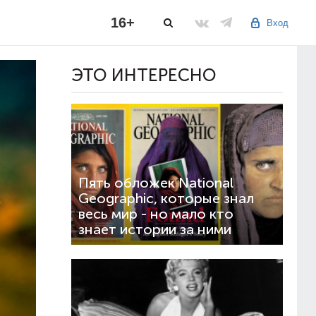
16+
Вход
ЭТО ИНТЕРЕСНО
Пять обложек National
Geographic, которые знал
весь мир - но мало кто
знает истории за ними