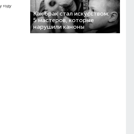
у году
Как брак стал искусством:
5 мастеров, которые
нарушили каноны