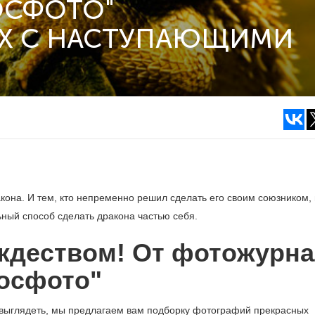
ОСФОТО"
ЕХ С НАСТУПАЮЩИМИ
акона. И тем, кто непременно решил сделать его своим союзником,
ьный способ сделать дракона частью себя.
ждеством! От фотожурн
осфото"
ет выглядеть, мы предлагаем вам подборку фотографий прекрасных