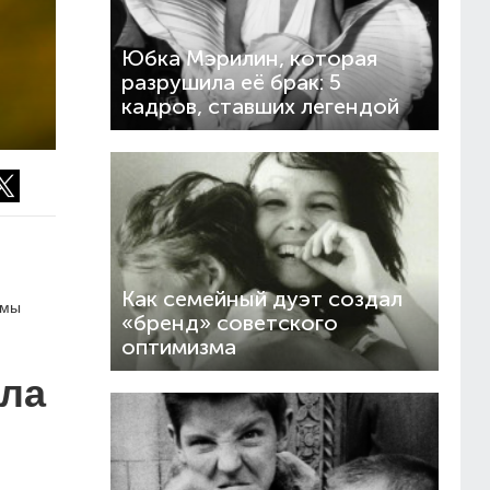
Юбка Мэрилин, которая
разрушила её брак: 5
кадров, ставших легендой
Как семейный дуэт создал
 мы
«бренд» советского
оптимизма
ала