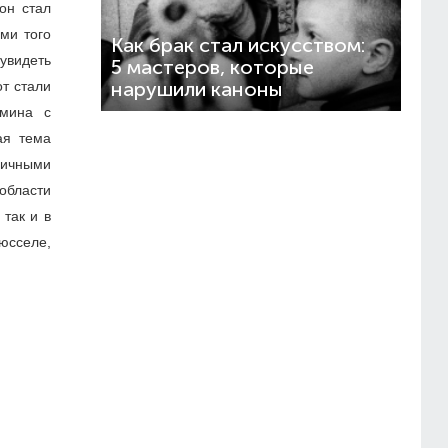
он стал
ми того
Как брак стал искусством:
увидеть
5 мастеров, которые
от стали
нарушили каноны
ьмина с
ая тема
личными
области
так и в
юсселе,