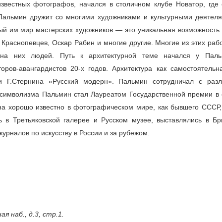
известных фотографов, начался в столичном клубе Новатор, где 
Пальмин дружит со многими художниками и культурными деятеля
ый им мир мастерских художников — это уникальная возможность 
Краснопевцев, Оскар Рабин и многие другие. Многие из этих раб
 на них людей. Путь к архитектурной теме начался у Пал
оров-авангардистов 20-х годов. Архитектура как самостоятельн
и Г.Стернина «Русский модерн». Пальмин сотрудничал с раз
и символизма Пальмин стал Лауреатом Государственной премии в 
на хорошо известно в фотографическом мире, как бывшего СССР, 
 в Третьяковской галерее и Русском музее, выставлялись в Бр
журналов по искусству в России и за рубежом.
 наб., д.3, стр.1.