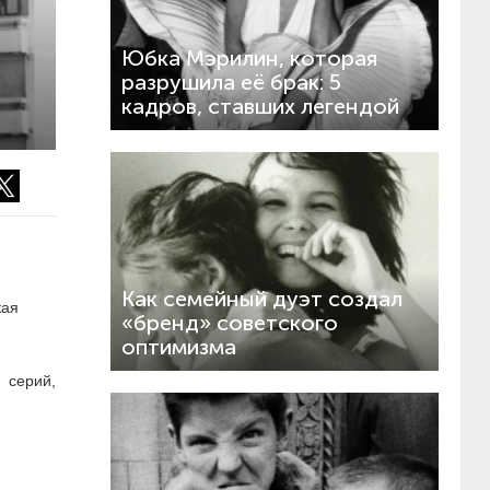
Юбка Мэрилин, которая
разрушила её брак: 5
кадров, ставших легендой
Как семейный дуэт создал
кая
«бренд» советского
оптимизма
 серий,