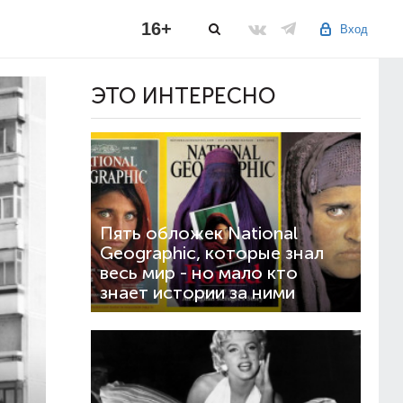
16+
Вход
ЭТО ИНТЕРЕСНО
Пять обложек National
Geographic, которые знал
весь мир - но мало кто
знает истории за ними