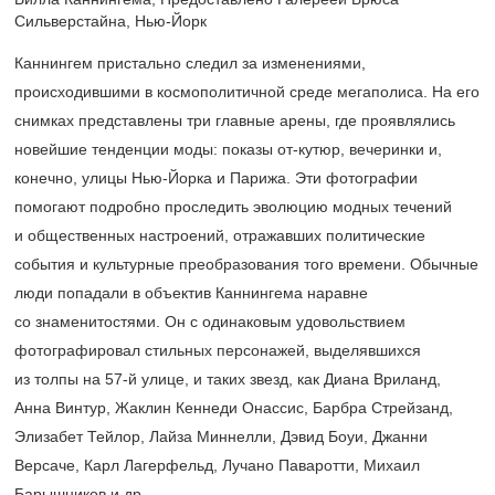
Сильверстайна, Нью-Йорк
Каннингем пристально следил за изменениями,
происходившими в космополитичной среде мегаполиса. На его
снимках представлены три главные арены, где проявлялись
новейшие тенденции моды: показы от-кутюр, вечеринки и,
конечно, улицы Нью-Йорка и Парижа. Эти фотографии
помогают подробно проследить эволюцию модных течений
и общественных настроений, отражавших политические
события и культурные преобразования того времени. Обычные
люди попадали в объектив Каннингема наравне
со знаменитостями. Он с одинаковым удовольствием
фотографировал стильных персонажей, выделявшихся
из толпы на
57-й
улице, и таких звезд, как Диана Вриланд,
Анна Винтур, Жаклин Кеннеди Онассис, Барбра Стрейзанд,
Элизабет Тейлор, Лайза Миннелли, Дэвид Боуи, Джанни
Версаче, Карл Лагерфельд, Лучано Паваротти, Михаил
Барышников и др.