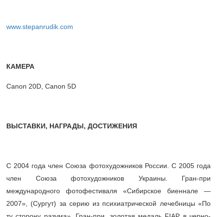
www.stepanrudik.com
КАМЕРА
Canon 20D, Canon 5D
ВЫСТАВКИ, НАГРАДЫ, ДОСТИЖЕНИЯ
С 2004 года член Союза фотохудожников России. С 2005 года
член Союза фотохудожников Украины. Гран-при
международного фотофестиваля «Сибирское биеннале —
2007», (Сургут) за серию из психиатрической лечебницы «По
ту сторону разума». Гран-при, золотая медаль FIAP в черно-