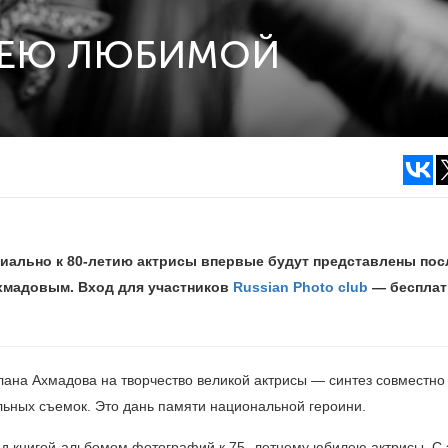
ЛЕЮ ЛЮБИМОЙ
циально к
80-летию
актрисы впервые будут представлены пос
хмадовым. Вход для участников
Russian Photo club
— бесплат
ана Ахмадова на творчество великой актрисы — синтез совместно
льных съемок. Это дань памяти национальной героини.
д книгой-альбомом фотографий к 75 -летнему юбилею актрисы. С 