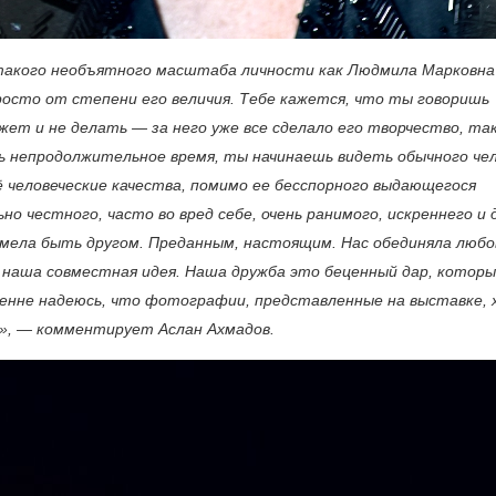
 такого необъятного масштаба личности как Людмила Марковна
росто от степени его величия. Тебе кажется, что ты говоришь
жет и не делать — за него уже все сделало его творчество, та
ень непродолжительное время, ты начинаешь видеть обычного чел
ё человеческие качества, помимо ее бесспорного выдающегося
но честного, часто во вред себе, очень ранимого, искреннего и 
умела быть другом. Преданным, настоящим. Нас обединяла любо
наша совместная идея. Наша дружба это беценный дар, котор
кренне надеюсь, что фотографии, представленные на выставке, 
я», — комментирует Аслан Ахмадов.