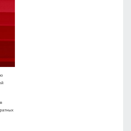
ло
ей
в
дратных