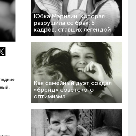
Юбка Мэрилин, которая
разрушила её брак: 5
кадров, ставших легендой
ледние
Как семейный дуэт создал
ный,
«бренд» советского
оптимизма
этого