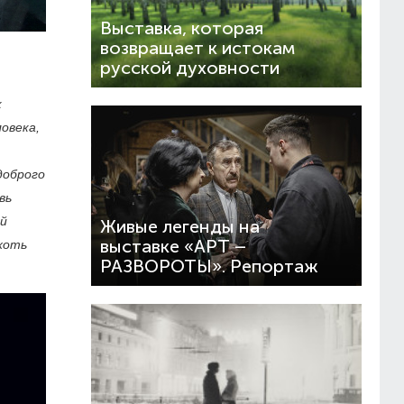
Выставка, которая
возвращает к истокам
русской духовности
к
овека,
доброго
вь
ый
Живые легенды на
выставке «АРТ –
хоть
РАЗВОРОТЫ». Репортаж