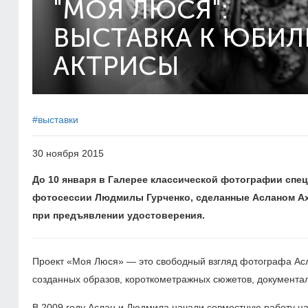
"МОЯ ЛЮСЯ":
ВЫСТАВКА К ЮБИ
АКТРИСЫ
#выставки
30 ноября 2015
До 10 января в Галерее классической фотографии спе
фотосессии Людмилы Гурченко, сделанные Асланом А
при предъявлении удостоверения.
Проект «Моя Люся» — это свободный взгляд фотографа Асл
созданных образов, короткометражных сюжетов, документа
В 2009 году Аслан и Людмила начали совместную работу на