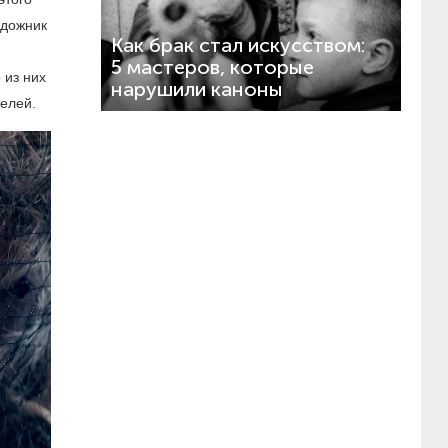
удожник
Как брак стал искусством:
5 мастеров, которые
 из них
нарушили каноны
елей.