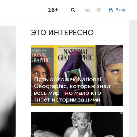
16+
Вход
ЭТО ИНТЕРЕСНО
Пять обложек National
Geographic, которые знал
весь мир - но мало кто
знает истории за ними