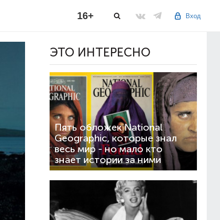
16+
Вход
ЭТО ИНТЕРЕСНО
Пять обложек National
Geographic, которые знал
весь мир - но мало кто
знает истории за ними