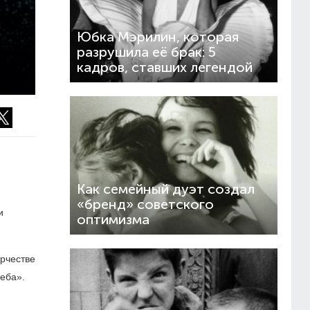
Юбка Мэрилин, которая
разрушила её брак: 5
кадров, ставших легендой
Как семейный дуэт создал
«бренд» советского
и
оптимизма
рчестве
еба».