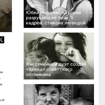
Юбка Мэрилин, которая
разрушила её брак: 5
кадров, ставших легендой
Как семейный дуэт создал
«бренд» советского
ок
оптимизма
а
ан
ный