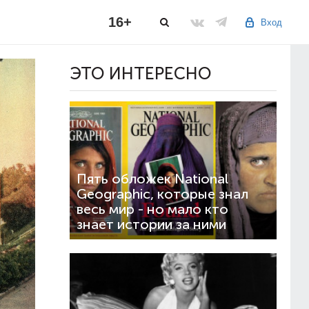
16+
Вход
ЭТО ИНТЕРЕСНО
Пять обложек National
Geographic, которые знал
весь мир - но мало кто
знает истории за ними