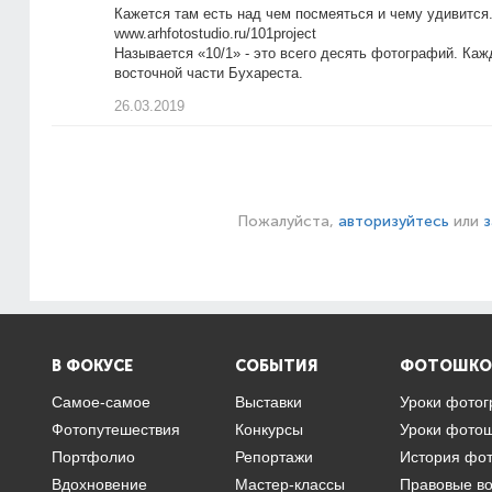
Кажется там есть над чем посмеяться и чему удивится
www.arhfotostudio.ru/101project
Называется «10/1» - это всего десять фотографий. Каж
восточной части Бухареста.
26.03.2019
Пожалуйста,
авторизуйтесь
или
з
В ФОКУСЕ
СОБЫТИЯ
ФОТОШКО
Самое-самое
Выставки
Уроки фото
Фотопутешествия
Конкурсы
Уроки фото
Портфолио
Репортажи
История фо
Вдохновение
Мастер-классы
Правовые в