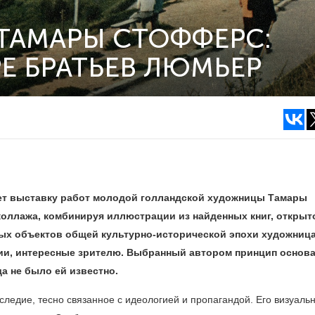
ТАМАРЫ СТОФФЕРС:
РЕ БРАТЬЕВ ЛЮМЬЕР
ет выставку работ молодой голландской художницы Тамары
коллажа, комбинируя иллюстрации из найденных книг, открыт
мых объектов общей культурно-исторической эпохи художниц
ии, интересные зрителю. Выбранный автором принцип основ
а не было ей известно.
следие, тесно связанное с идеологией и пропагандой. Его визуаль