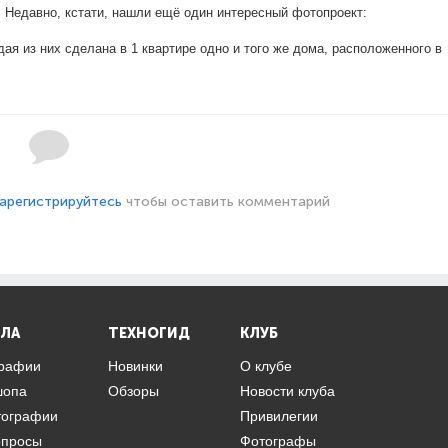
. Недавно, кстати, нашли ещё один интересный фотопроект:
дая из них сделана в 1 квартире одно и того же дома, расположенного в
арегистрируйтесь
чтобы оставить комментарий
ЛА
ТЕХНОГИД
КЛУБ
графии
Новинки
О клубе
шопа
Обзоры
Новости клуба
тографии
Привилегии
опросы
Фотографы