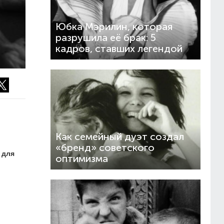
Юбка Мэрилин, которая
разрушила её брак: 5
кадров, ставших легендой
Как семейный дуэт создал
«бренд» советского
 для
оптимизма