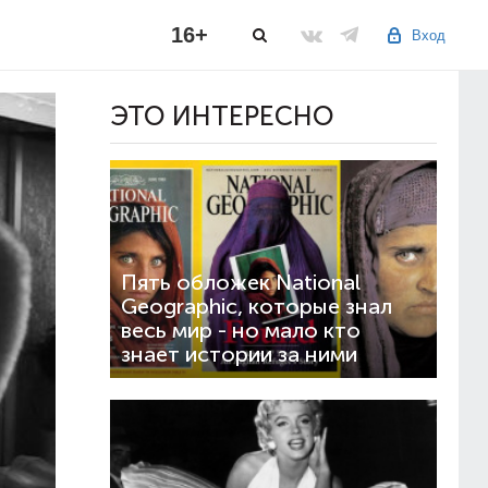
16+
Вход
ЭТО ИНТЕРЕСНО
Пять обложек National
Geographic, которые знал
весь мир - но мало кто
знает истории за ними