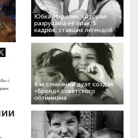
Юбка Мэрилин, которая
разрушила её брак: 5
кадров, ставших легендой
ьбы с
Как семейный дуэт создал
рких
«бренд» советского
оптимизма
мии
я