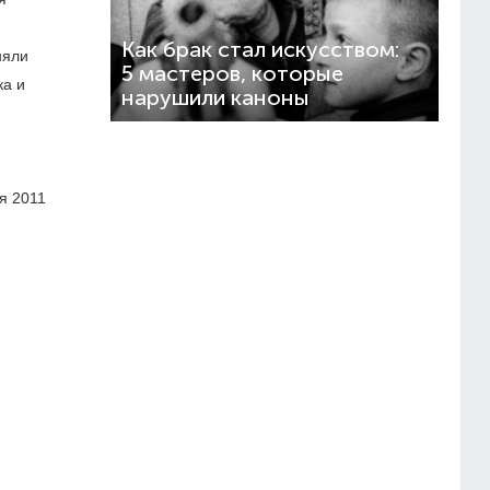
Как брак стал искусством:
няли
5 мастеров, которые
ка и
нарушили каноны
я 2011