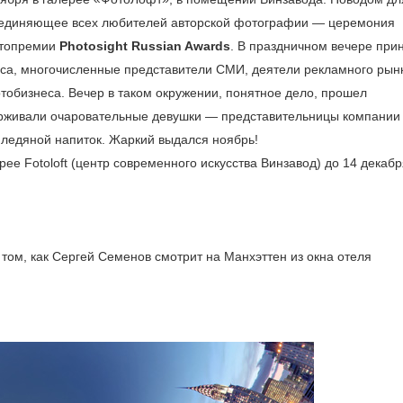
бъединяющее всех любителей авторской фотографии — церемония
отопремии
Photosight Russian Awards
. В праздничном вечере при
са, многочисленные представители СМИ, деятели рекламного рын
обизнеса. Вечер в таком окружении, понятное дело, прошел
ерживали очаровательные девушки — представительницы компании
 ледяной напиток. Жаркий выдался ноябрь!
 Fotoloft (центр современного искусства Винзавод) до 14 декабр
 том, как Сергей Семенов смотрит на Манхэттен из окна отеля