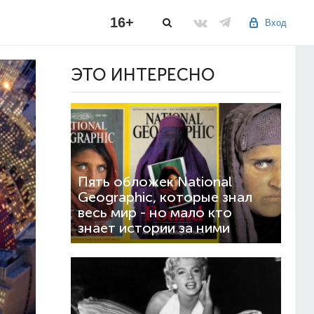
16+
Вход
ЭТО ИНТЕРЕСНО
Пять обложек National
Geographic, которые знал
весь мир - но мало кто
знает истории за ними