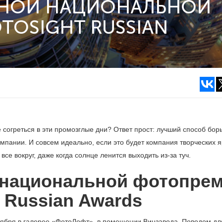
ДНОЙ НАЦИОНАЛЬНОЙ
OSIGHT RUSSIAN
 согреться в эти промозглые дни? Ответ прост: лучший способ бор
мпании. И совсем идеально, если это будет компания творческих я
се вокруг, даже когда солнце ленится выходить из-за туч.
 национальной фотопре
t Russian Awards
бря в галерее «ФотоЛофт», в помещении Винзавода. Поводом дл