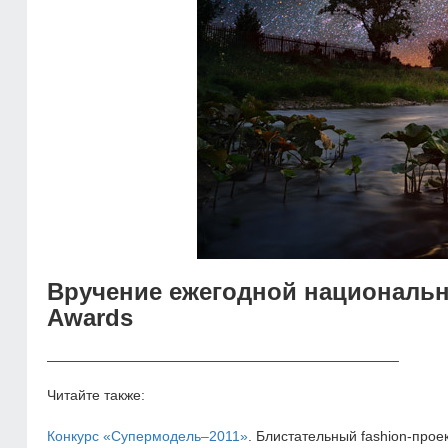
Вручение ежегодной национальн
Awards
____________________________________________
Читайте также:
Конкурс «Супермодель–2011»
. Блистательный fashion-прое