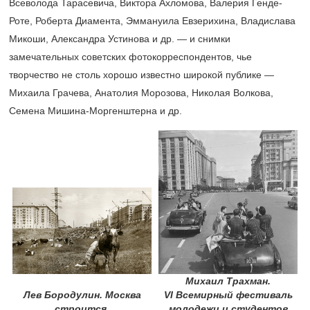
Всеволода Тарасевича, Виктора Ахломова, Валерия Генде-
Роте, Роберта Диамента, Эммануила Евзерихина, Владислава
Микоши, Александра Устинова и др. — и снимки
замечательных советских фотокорреспондентов, чье
творчество не столь хорошо известно широкой публике —
Михаила Грачева, Анатолия Морозова, Николая Волкова,
Семена Мишина-Моргенштерна и др.
Михаил Трахман.
Лев Бородулин. Москва
VI Всемирный фестиваль
строится.
молодежи и студентов