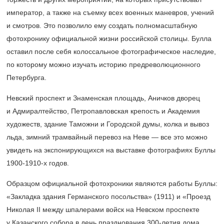
император, а также на съемку всех военных маневров, учений
и смотров. Это позволило ему создать полномасштабную
фотохронику официальной жизни российской столицы. Булла
оставил после себя колоссальное фотографическое наследие,
по которому можно изучать историю предреволюционного
Петербурга.
Невский проспект и Знаменская площадь, Аничков дворец
и Адмиралтейство, Петропавловская крепость и Академия
художеств, здание Таможни и Городской думы, колка и вывоз
льда, зимний трамвайный перевоз на Неве — все это можно
увидеть на экспонирующихся на выставке фотографиях Буллы
1900-1910-х годов.
Образцом официальной фотохроники являются работы Буллы:
«Закладка здания Германского посольства» (1911) и «Проезд
Николая II между шпалерами войск на Невском проспекте
у Казанского собора в день празднования
300-летия
дома