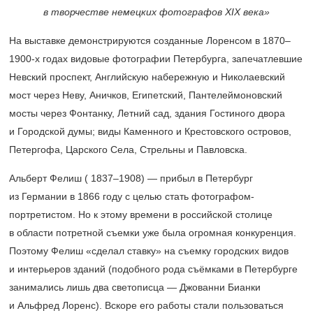
в творчестве немецких фотографов ХIХ века»
На выставке демонстрируются созданные Лоренсом в 1870–
1900-х годах видовые фотографии Петербурга, запечатлевшие
Невский проспект, Английскую набережную и Николаевский
мост через Неву, Аничков, Египетский, Пантелеймоновский
мосты через Фонтанку, Летний сад, здания Гостиного двора
и Городской думы; виды Каменного и Крестовского островов,
Петергофа, Царского Села, Стрельны и Павловска.
Альберт Фелиш (
1837–1908) —
прибыл в Петербург
из Германии в 1866 году с целью стать фотографом-
портретистом. Но к этому времени в российской столице
в области потретной съемки уже была огромная конкуренция.
Поэтому Фелиш «сделал ставку» на съемку городских видов
и интерьеров зданий (подобного рода съёмками в Петербурге
занимались лишь два светописца — Джованни Бианки
и Альфред Лоренс). Вскоре его работы стали пользоваться