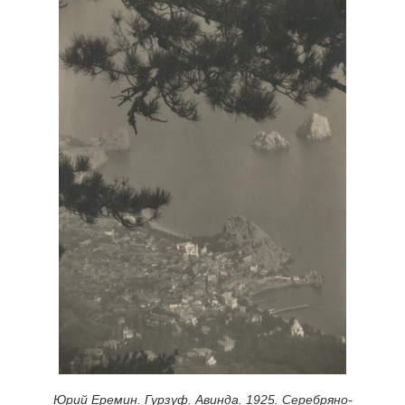
Юрий Еремин. Гурзуф. Авинда. 1925. Серебряно-