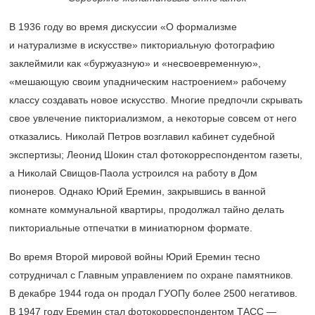
В 1936 году во время дискуссии «О формализме
и натурализме в искусстве» пикториальную фотографию
заклеймили как «буржуазную» и «несвоевременную»,
«мешающую своим упадническим настроением» рабочему
классу создавать новое искусство. Многие предпочли скрывать
свое увлечение пикториализмом, а некоторые совсем от него
отказались. Николай Петров возглавил кабинет судебной
экспертизы; Леонид Шокин стал фотокорреспондентом газеты,
а Николай Свищов-Паола устроился на работу в Дом
пионеров. Однако Юрий Еремин, закрывшись в ванной
комнате коммунальной квартиры, продолжал тайно делать
пикториальные отпечатки в миниатюрном формате.
Во время Второй мировой войны Юрий Еремин тесно
сотрудничал с Главным управлением по охране памятников.
В декабре 1944 года он продал ГУОПу более 2500 негативов.
В 1947 году Еремин стал фотокорреспондентом ТАСС —