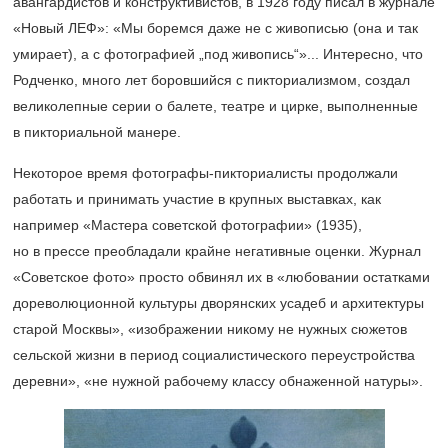
авангардистов и конструктивистов, в 1928 году писал в журнале
«Новый ЛЕФ»: «Мы боремся даже не с живописью (она и так
умирает), а с фотографией „под живопись“»... Интересно, что
Родченко, много лет боровшийся с пикториализмом, создал
великолепные серии о балете, театре и цирке, выполненные
в пикториальной манере.
Некоторое время фотографы-пикториалисты продолжали
работать и принимать участие в крупных выставках, как
например «Мастера советской фотографии» (1935),
но в прессе преобладали крайне негативные оценки. Журнал
«Советское фото» просто обвинял их в «любовании остатками
дореволюционной культуры дворянских усадеб и архитектуры
старой Москвы», «изображении никому не нужных сюжетов
сельской жизни в период социалистического переустройства
деревни», «не нужной рабочему классу обнаженной натуры».