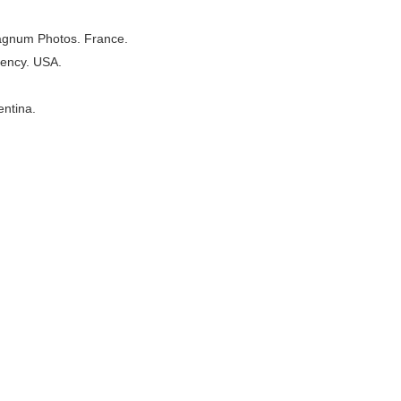
Magnum Photos. France.
gency. USA.
entina.