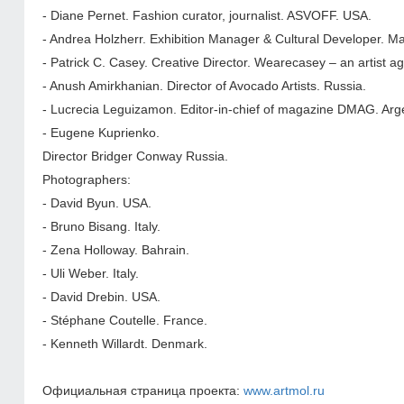
- Diane Pernet. Fashion curator, journalist. ASVOFF. USA.
- Andrea Holzherr. Exhibition Manager & Cultural Developer. 
- Patrick C. Casey. Creative Director. Wearecasey – an artist a
- Anush Amirkhanian. Director of Avocado Artists. Russia.
- Lucrecia Leguizamon. Editor-in-chief of magazine DMAG. Arg
- Eugene Kuprienko.
Director Bridger Conway Russia.
Photographers:
- David Byun. USA.
- Bruno Bisang. Italy.
- Zena Holloway. Bahrain.
- Uli Weber. Italy.
- David Drebin. USA.
- Stéphane Coutelle. France.
- Kenneth Willardt. Denmark.
Официальная страница проекта:
www.artmol.ru