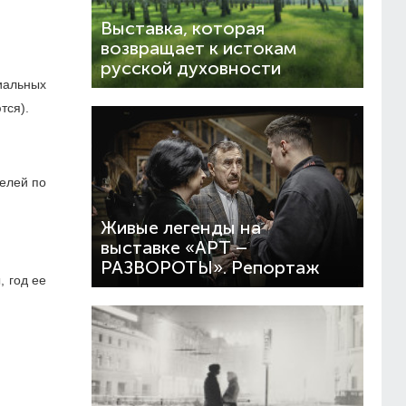
Выставка, которая
возвращает к истокам
русской духовности
иальных
тся).
елей по
Живые легенды на
выставке «АРТ –
РАЗВОРОТЫ». Репортаж
 год ее