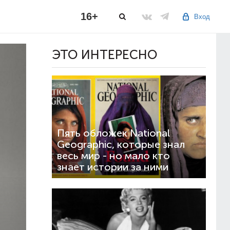
16+
Вход
ЭТО ИНТЕРЕСНО
Пять обложек National
Geographic, которые знал
весь мир - но мало кто
знает истории за ними