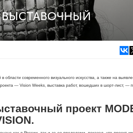
 ВЫСТАВОЧНЫЙ
 области современного визуального искусства, а также на выявл
оекта ― Vision Weeks, выставка работ, вошедших в шорт-лист, ― 
ставочный проект MOD
VISION.
анс как в России, так и за ее пределами, показал, что проект и