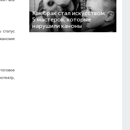
Как брак стал искусством:
5 мастеров, которые
нарушили каноны
 статус
канские
тоговое
нотеатр,