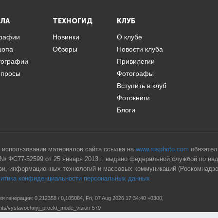
ЛА
ТЕХНОГИД
КЛУБ
графии
Новинки
О клубе
шопа
Обзоры
Новости клуба
тографии
Привилегии
опросы
Фотографы
Вступить в клуб
Фотокниги
Блоги
 использовании материалов сайта ссылка на
www.rosphoto.com
обязател
№ ФС77-52599 от 25 января 2013 г. выдано федеральной службой по на
зи, информационных технологий и массовых коммуникаций (Роскомнадзо
итика конфиденциальности персональных данных
я генерации: 0,212358 / 0,105084, Fri, 07 Aug 2026 17:34:40 +0300,
nts/vystavochnyj_proekt_mode_vision-579