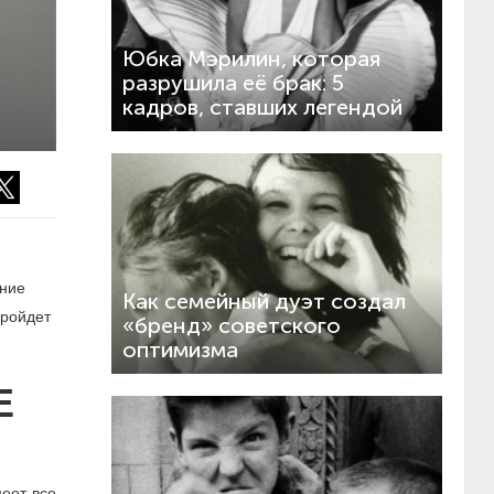
Юбка Мэрилин, которая
разрушила её брак: 5
кадров, ставших легендой
ение
Как семейный дуэт создал
пройдет
«бренд» советского
оптимизма
E
меет все