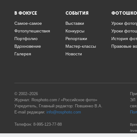
В ФОКУСЕ
СОБЫТИЯ
ФОТОШКО
Самое-самое
Выставки
Уроки фото
Фотопутешествия
Конкурсы
Уроки фото
Портфолио
Репортажи
История фо
Вдохновение
Мастер-классы
Правовые в
Галерея
Новости
© 2002–2026
При
Журнал: Rosphoto.com / «Российское фото»
ЭЛ 
Учредитель, Главный редактор: Повшенко В.А.
свя
E-mail редакции:
info@rosphoto.com
Пол
Телефон:
8-995-123-77-88
Врем
/eve