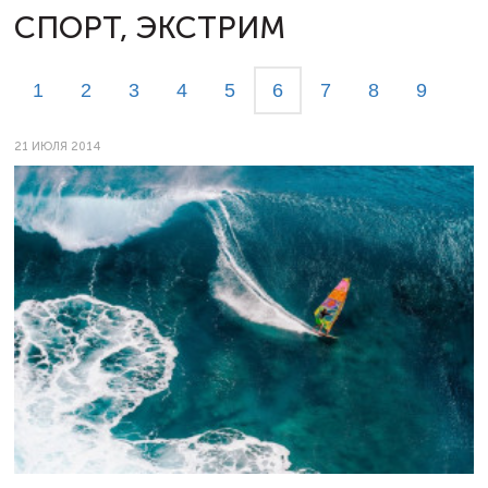
СПОРТ, ЭКСТРИМ
1
2
3
4
5
6
7
8
9
21 ИЮЛЯ 2014