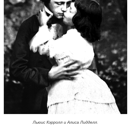
Льюис Кэрролл и Алиса Лидделл.