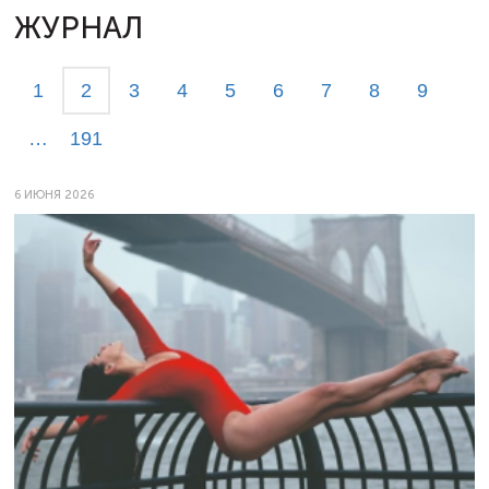
ЖУРНАЛ
1
2
3
4
5
6
7
8
9
…
191
6 ИЮНЯ 2026