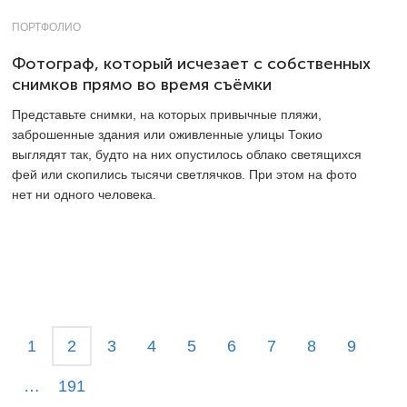
ПОРТФОЛИО
Фотограф, который исчезает с собственных
снимков прямо во время съёмки
Представьте снимки, на которых привычные пляжи,
заброшенные здания или оживленные улицы Токио
выглядят так, будто на них опустилось облако светящихся
фей или скопились тысячи светлячков. При этом на фото
нет ни одного человека.
1
2
3
4
5
6
7
8
9
…
191