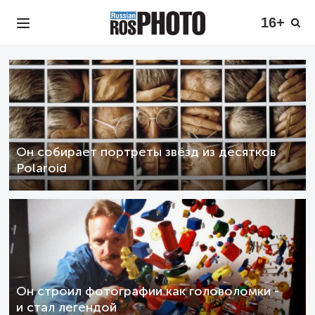
16+
Он собирает портреты звёзд из десятков
Polaroid
Он строил фотографии как головоломки -
и стал легендой