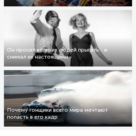
Он просил великих людей прыгать - и
снимал их настоящими
Почему гонщики всего мира мечтают
попасть в его кадр