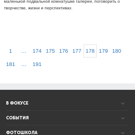
маленькой подвальной комнатушке галереи, поговорить о
творчестве, жизни и перспективах.
1
…
174
175
176
177
178
179
180
181
…
191
В ФОКУСЕ
СОБЫТИЯ
ФОТОШКОЛА