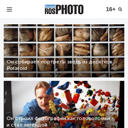
16+
Он собирает портреты звёзд из десятков
Polaroid
Он строил фотографии как головоломки -
и стал легендой