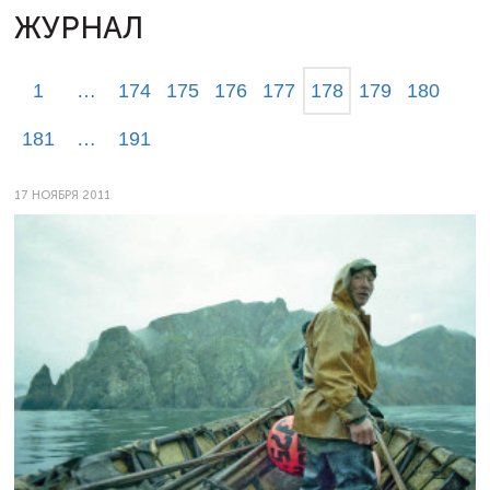
ЖУРНАЛ
1
…
174
175
176
177
178
179
180
181
…
191
17 НОЯБРЯ 2011