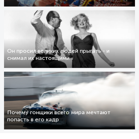
Он просил великих людей прыгать - и
снимал их настоящими
Почему гонщики всего мира мечтают
попасть в его кадр