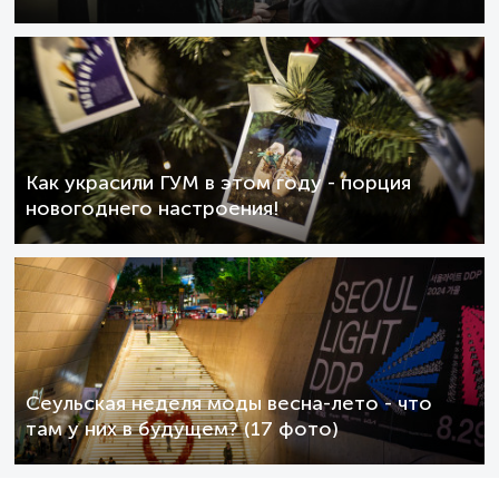
Как украсили ГУМ в этом году - порция
новогоднего настроения!
Сеульская неделя моды весна-лето - что
там у них в будущем? (17 фото)