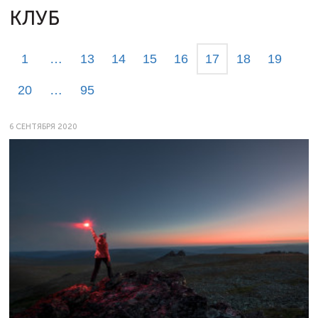
КЛУБ
1
…
13
14
15
16
17
18
19
20
…
95
6 СЕНТЯБРЯ 2020