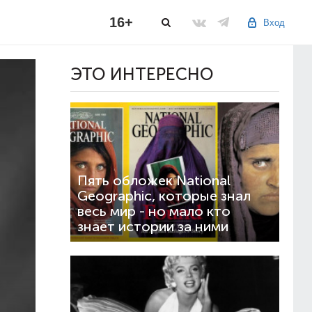
16+
Вход
ЭТО ИНТЕРЕСНО
Пять обложек National
Geographic, которые знал
весь мир - но мало кто
знает истории за ними