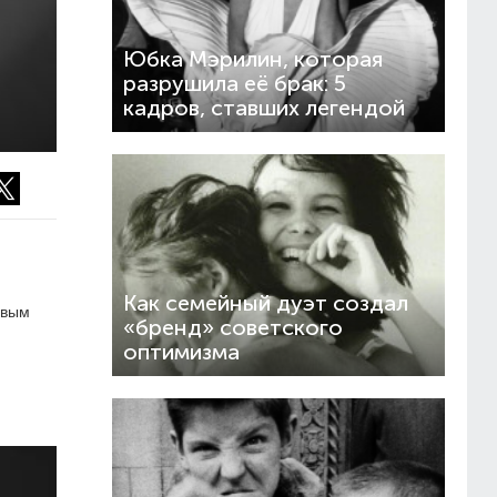
Юбка Мэрилин, которая
разрушила её брак: 5
кадров, ставших легендой
Как семейный дуэт создал
ивым
«бренд» советского
оптимизма