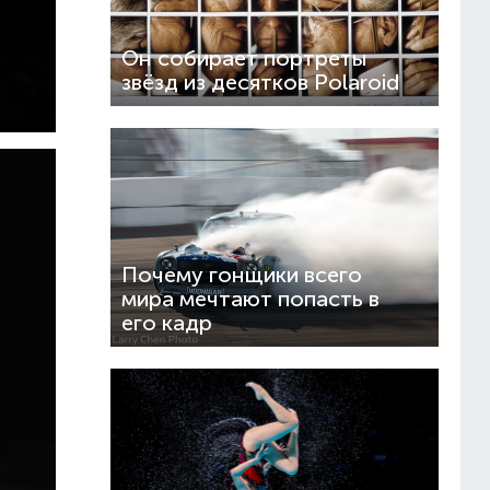
Он собирает портреты
звёзд из десятков Polaroid
Почему гонщики всего
мира мечтают попасть в
его кадр