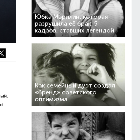
Юбка Мэрилин, которая
разрушила её брак: 5
кадров, ставших легендой
Как семейный дуэт создал
«бренд» советского
дый
.
оптимизма
ты