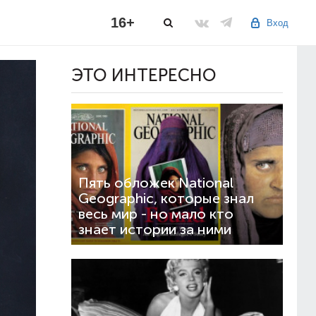
16+
Вход
ЭТО ИНТЕРЕСНО
Пять обложек National
Geographic, которые знал
весь мир - но мало кто
знает истории за ними