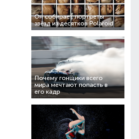
Он собирает портреты
звёзд из десятков Polaroid
Почему гонщики всего
мира мечтают попасть в
его кадр