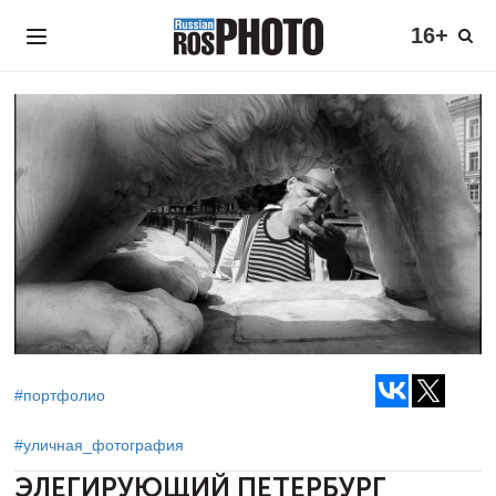
16+
#портфолио
#уличная_фотография
ЭЛЕГИРУЮЩИЙ ПЕТЕРБУРГ