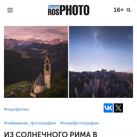
16+
#портфолио
#пейзажная_фотография
#travelфотография
ИЗ СОЛНЕЧНОГО РИМА В